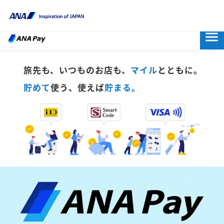
旅先も、いつものお店も、
マイル
とともに。
貯めて
使う、使えば
貯まる。