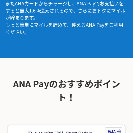
またANAカードからチャージし、ANA Payでお支払いを
すると最大1.6%還元されるので、さらにおトクにマイル
が貯まります。
y
もっと簡単にマイルを貯めて、使えるANA Payをご利用
ください。
V
ANA Payのおすすめポイン
i
ト！
d