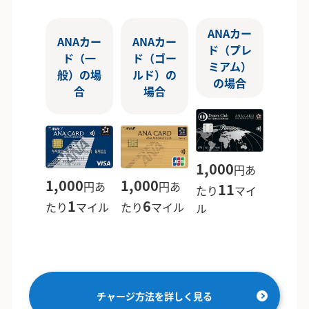
ANAカー
ANAカー
ANAカー
ド（プレ
ド（一
ド（ゴー
ミアム）
般）の場
ルド）の
の場合
合
場合
1,000
円あ
1,000
1,000
円あ
円あ
11
たり
マイ
1
6
たり
マイル
たり
マイル
ル
チャージ方法を詳しく見る