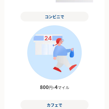
コンビニで
800
4
円=
マイル
カフェで