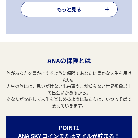
療保険は、2026年3月17日17:00をもって新規販売を終
了いたしました。ご加入者様のお問い合わせ・ANA
もっと見る
SKY コイン積算についてはこちらをご確認ください。
（2026年3月17日更新）
自動車保険およびバイク保険は、2026年4月1日以降を
保険始期日とするご契約において商品改定を実施いた
します。
SNS等を通じた保険金詐欺への関与にご注意ください
（2025年8月13日更新）
ANAの保険とは
旅があなたを豊かにするように保険であなたに豊かな人生を届け
たい。
人生の旅には、思いがけない出来事やまだ知らない世界想像以上
の出会いがあるから。
あなたが安心して人生を楽しめるように私たちは、いつもそばで
支えていきます。
POINT1
ANA SKY コインまたはマイルが貯まる！