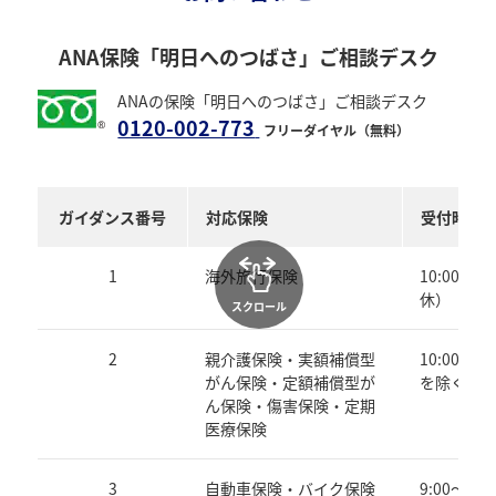
ANA保険「明日へのつばさ」ご相談デスク
ANAの保険「明日へのつばさ」ご相談デスク
0120-002-773
フリーダイヤル（無料）
ガイダンス番号
対応保険
受付時間
1
海外旅行保険
10:00～1
休）
スクロール
2
親介護保険・実額補償型
10:00～1
がん保険・定額補償型が
を除く）
ん保険・傷害保険・定期
医療保険
3
自動車保険・バイク保険
9:00～1