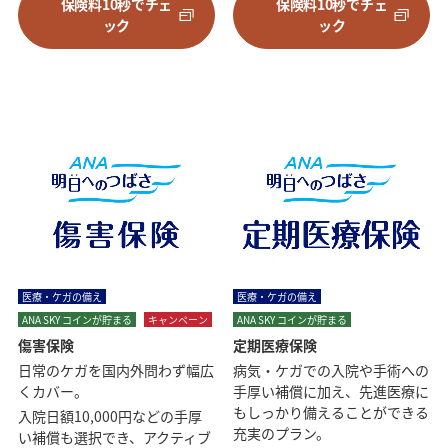
保険料10秒でチェ
保険料10秒でチェ
ック
ック
医療・ケガの備え
医療・ケガの備え
ANA SKY コインが貯まる
キャンペーン
ANA SKY コインが貯まる
傷害保険
定期医療保険
日常のケガを国内外問わず幅広
病気・ケガでの入院や手術への
くカバー。
手厚い補償に加え、先進医療に
もしっかり備えることができる
入院日額10,000円などの手厚
充実のプラン。
い補償も選択でき、アクティブ