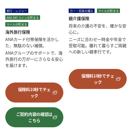
旅行・レジャー
万一・将来の備え
マイルが貯まる
ANA SKY コインが貯まる
親介護保険
マイルが貯まる
将来の介護の不安を、確かな安
海外旅行保険
心に。
ANAカード付帯保険を活かし
ニーズに合わせ一時金や年金で
た、無駄のない補償。
受取可能。離れて暮らすご両親
への新しい親孝行です。
ANAグループのサポートで、海
外旅行の万が一にさらなる安心
を届けます。
保険料10秒でチェ
ック
保険料10秒でチェ
ック
ご契約内容の確認は
こちら