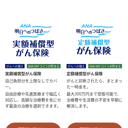
がんへの備え
ANA SKY コインが貯まる
がんへの備え
ANA SKY コインが貯まる
実額補償型がん保険
定額補償型がん保険
自己負担分を上限なしでカバ
がんと診断されたら、まとまっ
ー。
た一時金を。
自由診療や先進医療まで幅広く
最大300万円まで受取可能で、
対応し、高額な治療費を気にせ
治療費や生活費の不安を早期に
ず最良の治療を選択できます。
解消します。