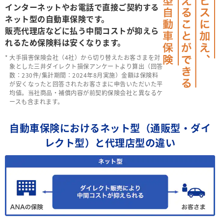
インターネットやお電話で直接ご契約する
ネット型の自動車保険です。
販売代理店などに払う中間コストが抑えら
れるため保険料は安くなります。
大手損害保険会社（4社）から切り替えたお客さまを対
象とした三井ダイレクト損保アンケートより算出（回答
数：230件/集計期間：2024年8月実施）金額は保険料
が安くなったと回答されたお客さまに申告いただいた平
均値。当社商品・補償内容が前契約保険会社と異なるケ
ースも含まれます。
自動車保険におけるネット型（通販型・ダイ
レクト型）と代理店型の違い