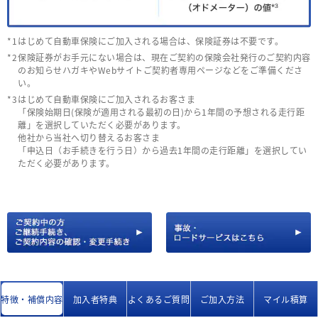
はじめて自動車保険にご加入される場合は、保険証券は不要です。
保険証券がお手元にない場合は、現在ご契約の保険会社発行のご契約内容
のお知らせハガキやWebサイトご契約者専用ページなどをご準備くださ
い。
はじめて自動車保険にご加入されるお客さま
「保険始期日(保険が適用される最初の日)から1年間の予想される走行距
離」を選択していただく必要があります。
他社から当社へ切り替えるお客さま
「申込日（お手続きを行う日）から過去1年間の走行距離」を選択してい
ただく必要があります。
特徴・補償内容
加入者特典
よくあるご質問
ご加入方法
マイル積算