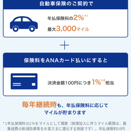
年払保険料の2％をマイルとして積算（保険加入に伴うマイル積算は、募
集経費の削減効果等をお客さまに還元する制度です）。年払保険料50円