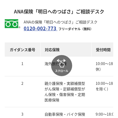
ANA保険「明日へのつばさ」ご相談デスク
ANAの保険「明日へのつばさ」ご相談デスク
0120-002-773
フリーダイヤル（無料）
ガイダンス番号
対応保険
受付時間
1
海外旅行保険
10:00～18
休）
スクロール
2
親介護保険・実額補償型
10:00～18
がん保険・定額補償型が
を除く）
ん保険・傷害保険・定期
医療保険
3
自動車保険・バイク保険
9:00～18: