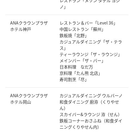
レストラン「メゾン タテル ヨシ
ノ」
ANAクラウンプラザ
レストラン＆バー「Level 36」
ホテル神戸
中国レストラン「蘇州」
鉄板焼「北野」
カジュアルダイニング「ザ・テラ
ス」
ティーラウンジ「ザ・ラウンジ」
メインバー「ザ・バー」
日本料理 なだ万
京料理「たん熊 北店」
寿司割烹「尽」
ANAクラウンプラザ
カジュアルダイニング ウルバーノ
ホテル岡山
和食ダイニング 廚洊（くりやせ
ん）
スカイバー&ラウンジ 洊（せん）
鉄板コーナーおさふね（和食ダイ
ニングくりやせん内）