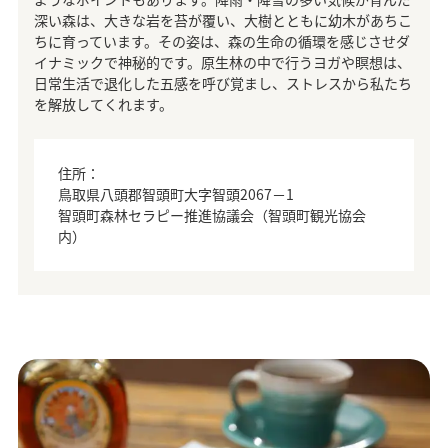
深い森は、大きな岩を苔が覆い、大樹とともに幼木があちこ
ちに育っています。その姿は、森の生命の循環を感じさせダ
イナミックで神秘的です。原生林の中で行うヨガや瞑想は、
日常生活で退化した五感を呼び覚まし、ストレスから私たち
を解放してくれます。
住所：
鳥取県八頭郡智頭町大字智頭2067－1
智頭町森林セラピー推進協議会（智頭町観光協会
内）