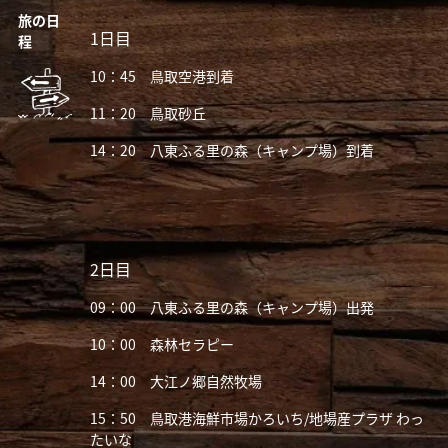
旅の日
1日目
程
10：45 鳥取空港到着
11：20 鳥取砂丘
14：20 八東ふる里の森（キャンプ場）到着
2日目
09：00 八東ふる里の森（キャンプ場）出発
10：00 森林セラピー
14：00 大江ノ郷自然牧場
15：50 鳥取港海鮮市場かろいち/地場産プラザ わっ
たいな