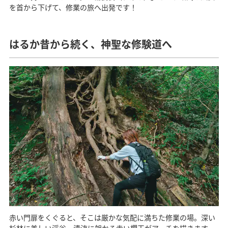
を首から下げて、修業の旅へ出発です！
はるか昔から続く、神聖な修験道へ
赤い門扉をくぐると、そこは厳かな気配に満ちた修業の場。深い
杉林に美しい渓谷、清流に架かる赤い欄干がアーチを描きます。