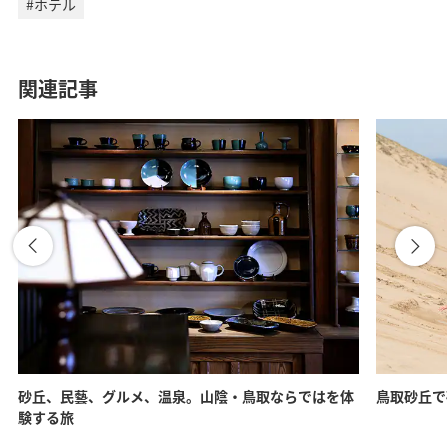
#ホテル
関連記事
砂丘、民藝、グルメ、温泉。山陰・鳥取ならではを体
鳥取砂丘で
験する旅