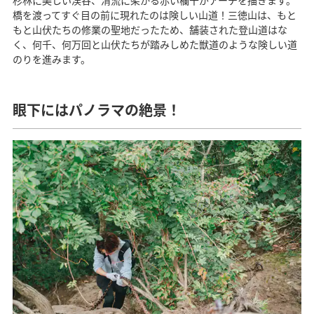
橋を渡ってすぐ目の前に現れたのは険しい山道！三徳山は、もと
もと山伏たちの修業の聖地だったため、舗装された登山道はな
く、何千、何万回と山伏たちが踏みしめた獣道のような険しい道
のりを進みます。
眼下にはパノラマの絶景！