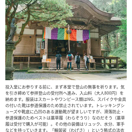
投入堂にお参りする前に、まず本堂で登山の無事を祈ります。気
を引き締めて参拝登山の受付所へ進み、入山料（大人800円）を
納めます。服装はスカートやワンピース類はNG、スパイクや金具
の付いた靴は参道保護のため禁止されています。トレッキングシ
ューズや靴底に凸凹のある運動靴が望ましいですが、滑落防止・
参道保護のためベストは藁草履（わらぞうり）なのだそう（藁草
履は受付で購入が可能）。その他の装備はリュック、水分、軍手
などを持っていきます。「輪袈裟（わげさ）」という略式の法衣