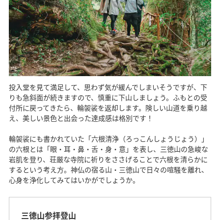
投入堂を見て満足して、思わず気が緩んでしまいそうですが、下
りも急斜面が続きますので、慎重に下山しましょう。ふもとの受
付所に戻ってきたら、輪袈裟を返却します。険しい山道を乗り越
え、美しい景色と出会った達成感は格別です！
輪袈裟にも書かれていた「六根清浄（ろっこんしょうじょう）」
の六根とは「眼・耳・鼻・舌・身・意」を表し、三徳山の急峻な
岩肌を登り、荘厳な寺院に祈りをささげることで六根を清らかに
するという考え方。神仏の宿る山・三徳山で日々の喧騒を離れ、
心身を浄化してみてはいかがでしょうか。
三徳山参拝登山