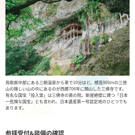
鳥取県中部にある三朝温泉から車で10分ほど。標高900ｍの三徳
山の険しい山の中にあるのが西暦706年に開山した三佛寺です。
有名な国宝「投入堂」は三佛寺の奥の院。断崖絶壁に建つ「日本
一危険な国宝」とも言われ、日本遺産第一号認定地のひとつでも
あります。
参拝受付&装備の確認