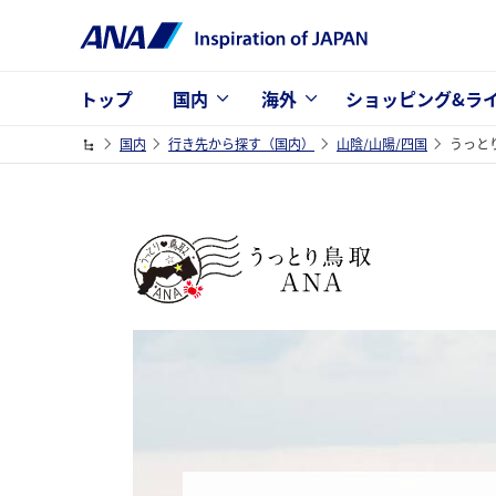
トップ
国内
海外
ショッピング&ラ
国内
行き先から探す（国内）
山陰/山陽/四国
うっと