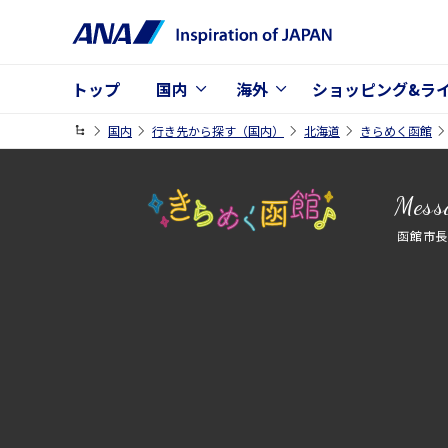
トップ
国内
海外
ショッピング&ラ
国内
行き先から探す（国内）
北海道
きらめく函館
Mess
函館市