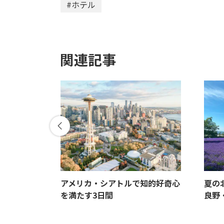
#ホテル
関連記事
、イタリ
アメリカ・シアトルで知的好奇心
夏の
旅
を満たす3日間
良野