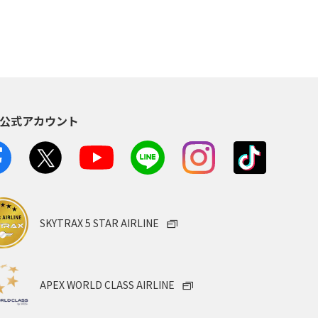
S公式アカウント
SKYTRAX 5 STAR AIRLINE
APEX WORLD CLASS AIRLINE