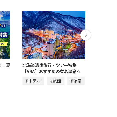
も！夏
北海道温泉旅行・ツアー特集
フェーリ
【ANA】おすすめの有名温泉へ
#ホテル
#ホテル
#旅館
#温泉
#アクテ
#家族旅