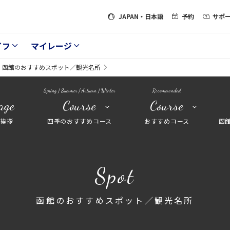
JAPAN
・日本語
予約
サポ
イフ
マイレージ
函館のおすすめスポット／観光名所
Spring / Summer / Autumn / Winter
Recommended
age
Course
Course
長挨拶
四季のおすすめコース
おすすめコース
函
Spot
函館のおすすめスポット／観光名所