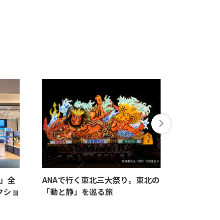
A」全
ANAで行く東北三大祭り。東北の
7月〜9月
クショ
「動と静」を巡る旅
みにおす