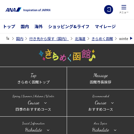
メニュー
トップ
国内
海外
ショッピング&ライフ
マイレージ
国内
行き先から探す（国内）
北海道
きらめく函館
winter
Top
Message
きらめく函館トップ
函館市長挨拶
Spring / Summer / Autumn / Winter
Recommended
Course
Course
四季のおすすめコース
おすすめコース
Tourist Information
Area Topics
Hakodate
Hakodate