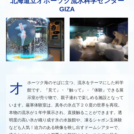
北海道立オホーツク流氷科学センター
GIZA
オホーツク海のそばに立つ、流氷をテーマにした科学
館です。『見て』・『触って』・『体験』できる展
示室が売り物で、親子連れで楽しめる施設となって
います。厳寒体験室は、真冬の氷点下２０度の世界を再現。
本物の流氷が１年中展示され、直接触ることができます。透
明度の高い氷が織り成す氷の水族館や、凍るシャボン玉体験
なども人気！迫力のある映像を映し出すドームシアターで、