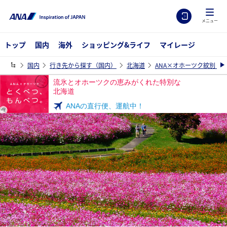
メニュー
トップ
国内
海外
ショッピング&ライフ
マイレージ
国内
行き先から探す（国内）
北海道
ANA×オホーツク紋別 
流氷とオホーツクの恵みがくれた特別な
北海道
ANAの直行便、運航中！