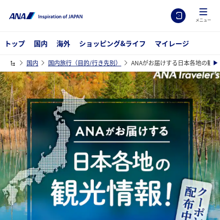
メニュー
トップ
国内
海外
ショッピング&ライフ
マイレージ
国内
国内旅行（目的/行き先別）
ANAがお届けする日本各地の観光