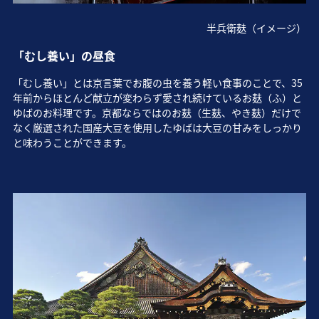
半兵衛麸（イメージ）
「むし養い」の昼食
「むし養い」とは京言葉でお腹の虫を養う軽い食事のことで、35
年前からほとんど献立が変わらず愛され続けているお麸（ふ）と
ゆばのお料理です。京都ならではのお麸（生麸、やき麸）だけで
なく厳選された国産大豆を使用したゆばは大豆の甘みをしっかり
と味わうことができます。