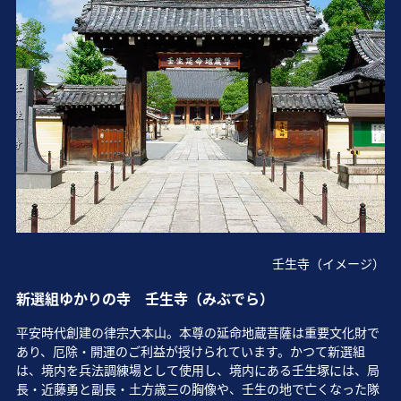
壬生寺（イメージ）
新選組ゆかりの寺 壬生寺（みぶでら）
平安時代創建の律宗大本山。本尊の延命地蔵菩薩は重要文化財で
あり、厄除・開運のご利益が授けられています。かつて新選組
は、境内を兵法調練場として使用し、境内にある壬生塚には、局
長・近藤勇と副長・土方歳三の胸像や、壬生の地で亡くなった隊