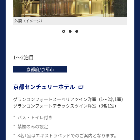
外観（イメージ）
ロビー
1～2泊目
京都府/京都市
京都センチュリーホテル
グランコンフォートスーペリアツイン洋室（1～2名1室）
グランコンフォートデラックスツイン洋室（3名1室）
*
バス・トイレ付き
*
禁煙のみの設定
*
3名1室はエキストラベッドでのご案内となります。