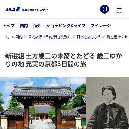
メニュー
トップ
国内
海外
ショッピング&ライフ
マイレージ
国内
国内旅行（目的/行き先別）
日本を旅しよう
新選組 土方
新選組 土方歳三の末裔とたどる 歳三ゆか
りの地 充実の京都3日間の旅