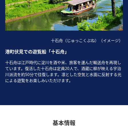
十石舟（じゅっこくぶね）（イメージ）
港町伏見での遊覧船「十石舟」
十石舟は江戸時代に淀川を酒や米、旅客を運んだ輸送舟を再現し
ています。復活した十石舟は定員20人で、酒蔵に柳が映える宇治
川派流を約50分で往復します。凛とした空気と水面に反射する光
による遊覧をお楽しみいただけます。
基本情報