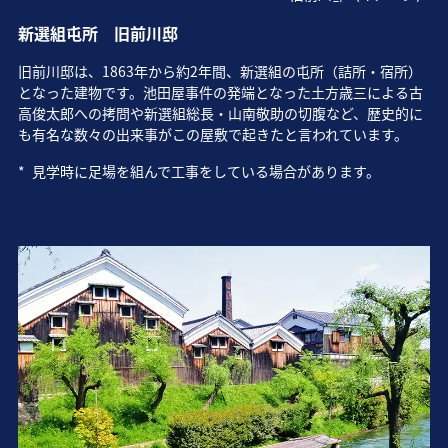
新選組屯所 旧前川邸
旧前川邸は、1863年から約2年間、新選組の屯所（詰所・宿所）
となった建物です。池田屋事件の発端となった土方歳三による古
高俊太郎への拷問や新選組総長・山南敬助の切腹など、歴史的に
も有名な数々の出来事がこの屋敷で起きたと言われています。
*
見学時に足場を組んで工事をしている場合があります。