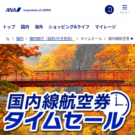
メニュー
トップ
国内
海外
ショッピング&ライフ
マイレージ
国内
国内旅行（目的/行き先別）
タイムセール
国内線航空券タ