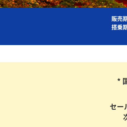
販売期
搭乗期
*
セー