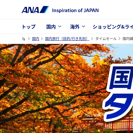
トップ
国内
海外
ショッピング&ラ
国内
国内旅行（目的/行き先別）
タイムセール
国内