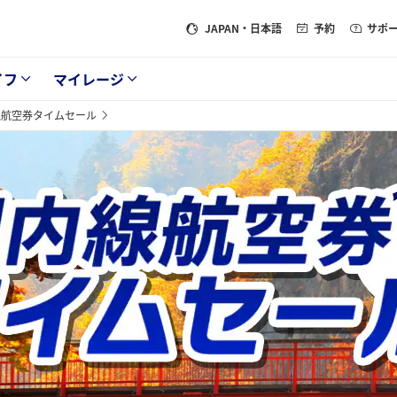
JAPAN
・日本語
予約
サポ
イフ
マイレージ
線航空券タイムセール