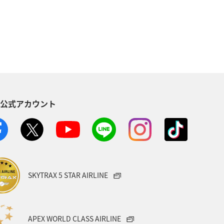
S公式アカウント
SKYTRAX 5 STAR AIRLINE
APEX WORLD CLASS AIRLINE