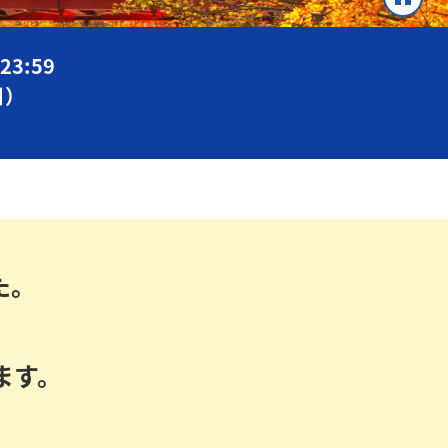
3:59
日）
た。
ます。
。