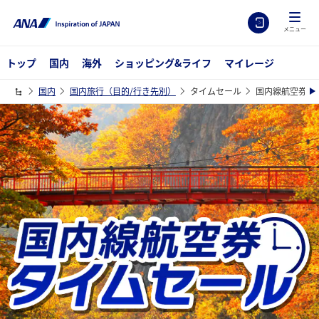
メニュー
トップ
国内
海外
ショッピング&ライフ
マイレージ
国内
国内旅行（目的/行き先別）
タイムセール
国内線航空券タ