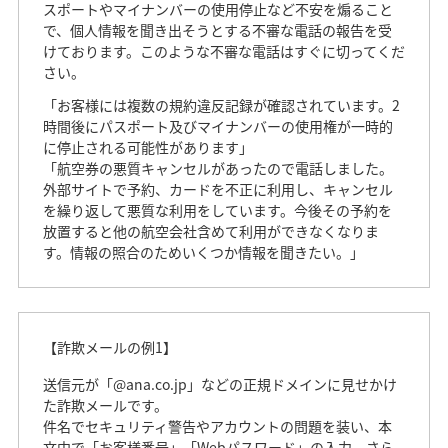
スポートやマイナンバーの使用停止など不安を煽ること
で、個人情報を聞き出そうとする不審な電話の報告を受
けております。このような不審な電話はすぐに切ってくだ
さい。
「お客様には複数の規約違反記録が確認されています。2
時間後にパスポート及びマイナンバーの使用権が一時的
に停止される可能性があります」
「航空券の悪質キャンセルがあったので電話しました。
外部サイトで予約、カードを不正に利用し、キャンセル
を繰り返して悪質な利用をしています。今後その予約を
放置すると他の航空会社含めて利用ができなくなりま
す。情報の照合のためいくつか情報を聞きたい。」
【詐欺メールの例1】
送信元が「@ana.co.jp」などの正規ドメインに見せかけ
た詐欺メールです。
件名でセキュリティ警告やアカウントの問題を装い、本
文中で「お客様番号」「Webパスワード」の入力、さら