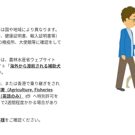
件は国や地域により異なります。
書、健康証明書、輸入証明書等）
の検疫所、大使館等に確認をして
合は、農林水産省ウェブサイト
イト「
海外から渡航される補助犬
い。
様、または香港で乗り継ぎをされ
riculture, Fisheries
CD）（英語のみ）
へ特別許可を
で2週間程度かかる場合があり
客様
をご確認ください。