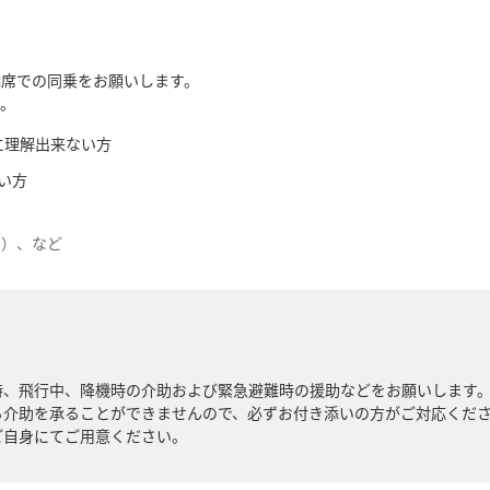
隣席での同乗をお願いします。
。
に理解出来ない方
い方
む）、など
時、飛行中、降機時の介助および緊急避難時の援助などをお願いします
る介助を承ることができませんので、必ずお付き添いの方がご対応くだ
ご自身にてご用意ください。