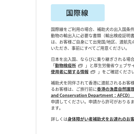
国際線をご利用の場合、補助犬の出入国条
動物の輸出入に必要な書類（輸出検疫証明
は、お客様ご自身にて出発国/地区、渡航先
いただき、事前にすべてご用意ください。
日本を出入国、ならびに乗り継ぎされる場
「
動物検疫所
」と厚生労働省ウェブサ
使用者に関する情報
」をご確認くださ
補助犬を同伴されて香港に渡航されるお客
るお客様は、ご旅行前に
香港の漁農自然護理署（Ag
and Conservation Department：AF
申請してください。申請から許可がおりるま
ます。
詳しくは
身体障がい者補助犬をお連れのお