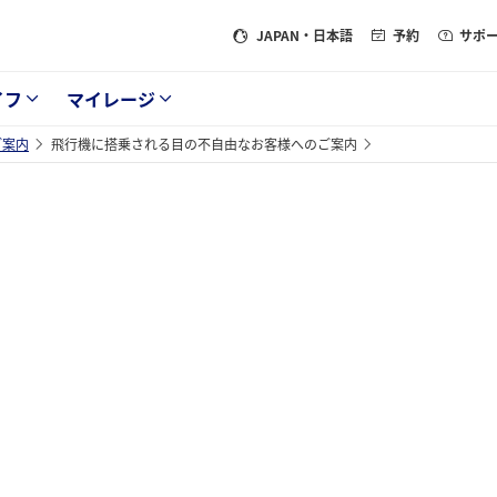
JAPAN
・日本語
予約
サポ
イフ
マイレージ
ご案内
飛行機に搭乗される目の不自由なお客様へのご案内
。