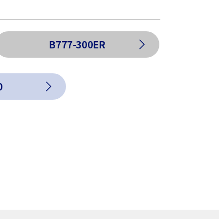
B777-300ER
0