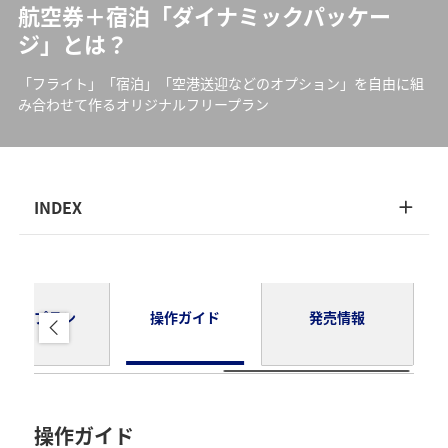
航空券＋宿泊「ダイナミックパッケー
ジ」とは？
「フライト」「宿泊」「空港送迎などのオプション」を自由に組
み合わせて作るオリジナルフリープラン
INDEX
モデルプラン
操作ガイド
発売情報
操作ガイド