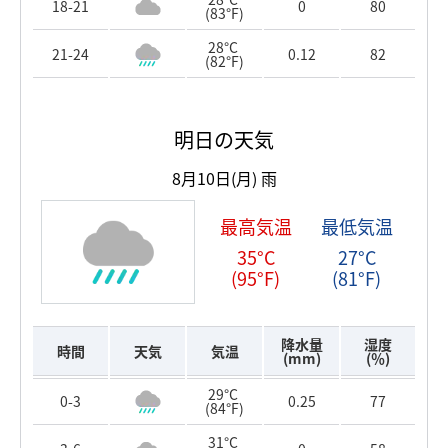
18-21
0
80
(83°F)
28°C
21-24
0.12
82
(82°F)
明日の天気
8月10日(月)
雨
最高気温
最低気温
35°C
27°C
(95°F)
(81°F)
降水量
湿度
時間
天気
気温
(mm)
(％)
29°C
0-3
0.25
77
(84°F)
31°C