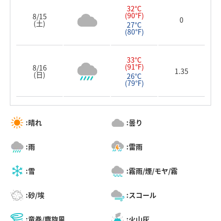
32°C
(90°F)
8/15
0
(土)
27°C
(80°F)
33°C
(91°F)
8/16
1.35
(日)
26°C
(79°F)
:晴れ
:曇り
:雨
:雷雨
:雪
:霧雨/煙/モヤ/霧
:砂/埃
:スコール
:竜巻/塵旋風
:火山灰