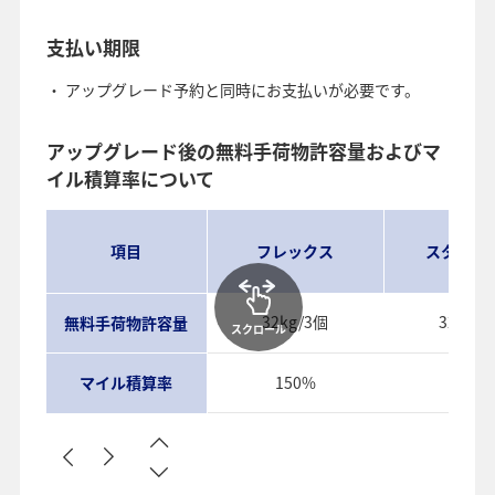
支払い期限
アップグレード予約と同時にお支払いが必要です。
アップグレード後の無料手荷物許容量およびマ
イル積算率について
項目
フレックス
スタンダ
32kg/3個
32kg/
無料手荷物許容量
スクロール
マイル積算率
150%
130%