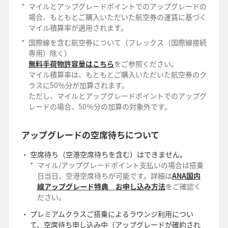
*
マイルとアップグレードポイントでのアップグレードの
場合、もともとご購入いただいた航空券の運賃に基づく
マイル積算率が適用されます。
*
国際線を含む航空券について（フレックス（国際線接続
専用）除く）
無料手荷物許容量はこちら
をご参照ください。
マイル積算率は、もともとご購入いただいた航空券のク
ラスに50％分が加算されます。
ただし、マイルとアップグレードポイントでのアップグ
レードの場合、50％分の加算の対象外です。
アップグレードの空席待ちについて
空席待ち（空港空席待ちを含む）はできません。
*
マイル/アップグレードポイント支払いの場合は搭乗
日当日、空港空席待ちが可能です。詳細は
ANA国内
線アップグレード特典 お申し込み方法
をご確認く
ださい。
プレミアムクラスご搭乗によるラウンジ利用につい
て、空席待ち申し込み中（アップグレードが確約され