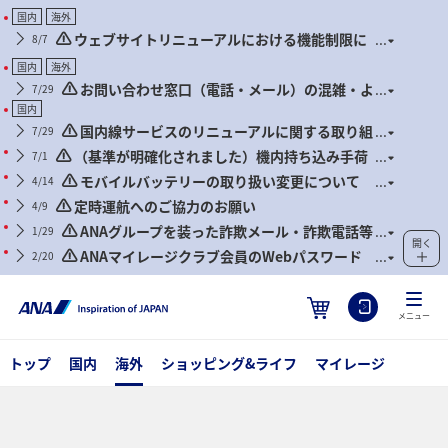
国内
海外
ウェブサイトリニューアルにおける機能制限に
8/7
ついて
国内
海外
お問い合わせ窓口（電話・メール）の混雑・よ
7/29
くあるお問い合わせについて
国内
国内線サービスのリニューアルに関する取り組
7/29
み状況について
（基準が明確化されました）機内持ち込み手荷
7/1
物および身の回り品に関するお願い（2026年7月1日搭乗
モバイルバッテリーの取り扱い変更について
4/14
分より）
（2026年4月24日搭乗分より）
定時運航へのご協力のお願い
4/9
ANAグループを装った詐欺メール・詐欺電話等
1/29
開く
にご注意ください
ANAマイレージクラブ会員のWebパスワード
2/20
管理徹底のお願いとセキュリティ対策推奨のお知らせ
メニュー
トップ
国内
海外
ショッピング&ライフ
マイレージ