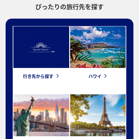
ぴったりの旅行先を探す
プロモーションコードについて
・表示金額は選択いただいた条件でのもっともおトクな運賃となりま
す。
・表示金額と空席状況は最新ではない場合があります。[検索する]ボタ
ンより最新の空席照会結果をご確認ください。
・「＊」は現在金額が確認できない都市・日付となります。空席照会
結果画面にて最新の情報をご確認ください。
・表示金額には、運賃、
燃油特別付加運賃
、
航空保険特別料金
、その
他の各種税金、料金などが含まれます。発券時に再計算するため、変
動する可能性があります。
行き先から探す
ハワイ
・複数空港がある都市においては、複数空港の中でのおトクな運賃が
表示される場合があります。
検索する