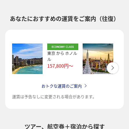
あなたにおすすめの運賃をご案内（往復）
東京
から
ホノル
東京
ル
ク
157,800
円～
144,
おトクな運賃のご案内
運賃は予告なしに変更される場合があります。
ツアー、航空券＋宿泊から探す