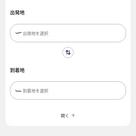
出発地
出発地を選択
到着地
到着地を選択
複数都市で検索
閉じる
エコノミークラス
開く
往復で異なるクラスで検索
価格重視の運賃
ご利用条件