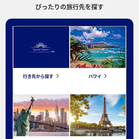
ぴったりの旅行先を探す
プロモーションコードについて
・表示金額は選択いただいた条件でのもっともおトクな運賃となりま
す。
・表示金額と空席状況は最新ではない場合があります。[検索する]ボタ
ンより最新の空席照会結果をご確認ください。
・「＊」は現在金額が確認できない都市・日付となります。空席照会
結果画面にて最新の情報をご確認ください。
・表示金額には、運賃、
燃油特別付加運賃
、
航空保険特別料金
、その
他の各種税金、料金などが含まれます。発券時に再計算するため、変
動する可能性があります。
行き先から探す
ハワイ
・複数空港がある都市においては、複数空港の中でのおトクな運賃が
表示される場合があります。
検索する