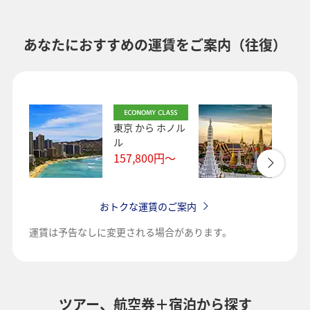
あなたにおすすめの運賃をご案内（往復）
東京
から
ホノル
東京
ル
ク
157,800
円～
144,
おトクな運賃のご案内
運賃は予告なしに変更される場合があります。
ツアー、航空券＋宿泊から探す