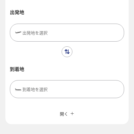
出発地
出発地を選択
到着地
到着地を選択
複数都市で検索
閉じる
エコノミークラス
開く
往復で異なるクラスで検索
価格重視の運賃
ご利用条件