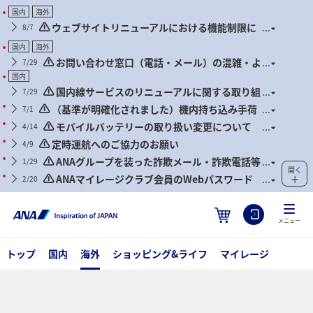
国内
海外
ウェブサイトリニューアルにおける機能制限に
8/7
ついて
国内
海外
お問い合わせ窓口（電話・メール）の混雑・よ
7/29
くあるお問い合わせについて
国内
国内線サービスのリニューアルに関する取り組
7/29
み状況について
（基準が明確化されました）機内持ち込み手荷
7/1
物および身の回り品に関するお願い（2026年7月1日搭乗
モバイルバッテリーの取り扱い変更について
4/14
分より）
（2026年4月24日搭乗分より）
定時運航へのご協力のお願い
4/9
ANAグループを装った詐欺メール・詐欺電話等
1/29
開く
にご注意ください
ANAマイレージクラブ会員のWebパスワード
2/20
管理徹底のお願いとセキュリティ対策推奨のお知らせ
メニュー
トップ
国内
海外
ショッピング&ライフ
マイレージ