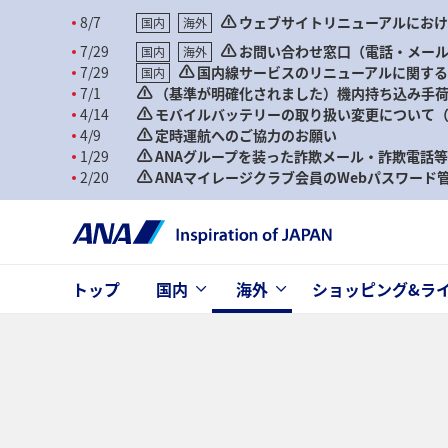
8/7
ウェブサイトリニューアルにお
国内
海外
7/29
お問い合わせ窓口（電話・メー
国内
海外
7/29
国内線サービスのリニューアルに関す
国内
7/1
（基準が明確化されました）機内持ち込み手荷
4/14
モバイルバッテリーの取り扱い変更について（2
4/9
定時運航へのご協力のお願い
1/29
ANAグループを装った詐欺メール・詐欺電話
2/20
ANAマイレージクラブ会員のWebパスワー
トップ
国内
海外
ショッピング&ラ