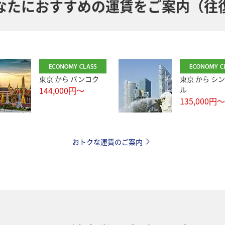
なたにおすすめの運賃をご案内（往
東京
から
バンコク
東京
から
シン
144,000
円～
ル
135,000
円～
おトクな運賃のご案内