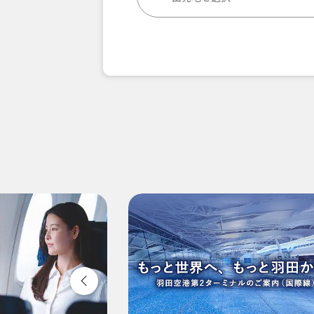
複数都市で検索
エコノミークラス
往復で異なるクラスで検索
ご利
往路出発日および時間帯
-
時間帯指定なし
経由地および乗り継ぎ所要時間を追
1人