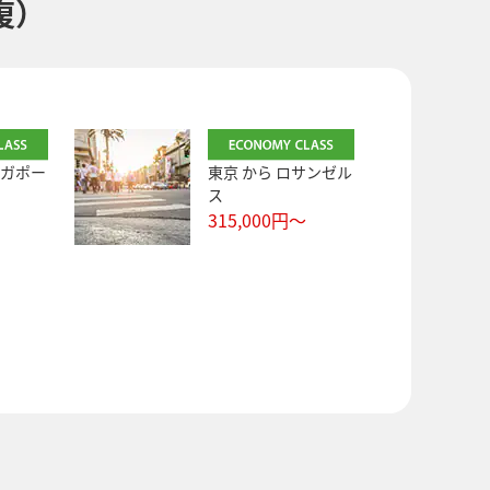
復）
ガポー
東京
から
ロサンゼル
ス
315,000
円～