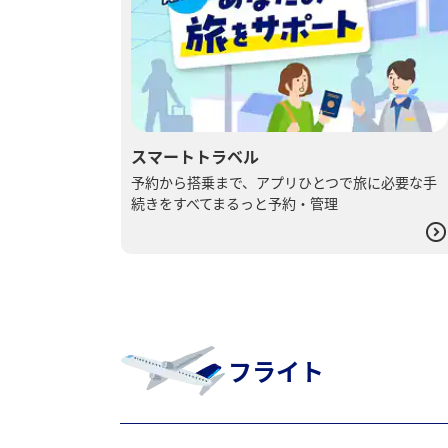
スマートトラベル
予約から​搭乗まで、​アプリひとつで​旅に​必要な​手
続きを​すべて​まるっと​予約・管理
フライト