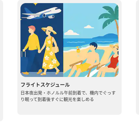
フライトスケジュール
日本夜​出発・ホノルル午前到着で、​機内で​ぐっす
り​眠って​到着後すぐに​観光を​楽しめる