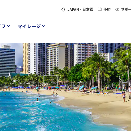
JAPAN
・日本語
予約
サポ
イフ
マイレージ