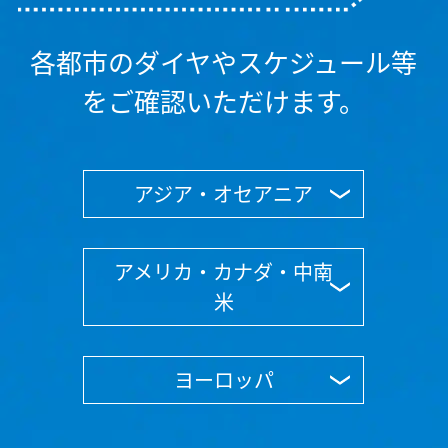
復路出発日および時間帯
各都市のダイヤやスケジュール等
日付を選択
をご確認いただけます。
時間帯指定なし
経由地および乗り継ぎ所要時間を追加する
アジア・オセアニア
1人
アメリカ・カナダ・中南
米
プロモーションコードについて
ヨーロッパ
前後3日の運賃を検索
・表示金額は選択いただいた条件でのもっともおトクな運賃となり