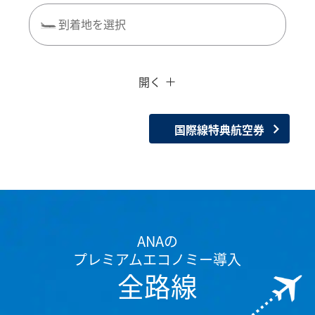
到着地を選択
複数都市で検索
閉じる
プレミアムエコノミー
開く
往復で異なるクラスで検索
運賃タイプ指定なし
ご利用条件
国際線特典航空券
往路出発日および時間帯
日付を選択
時間帯指定なし
ANAの
プレミアムエコノミー導入
経由地および乗り継ぎ所要時間を追加する
全路線