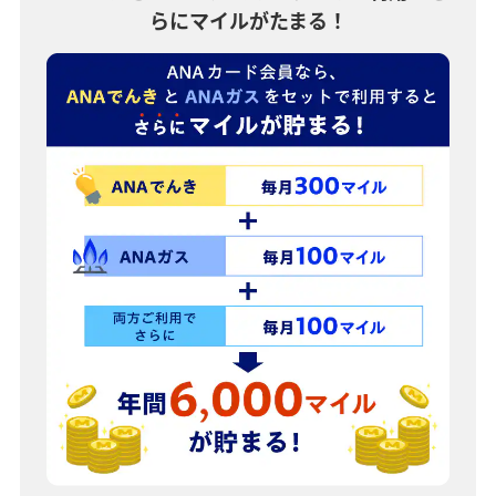
らにマイルがたまる！