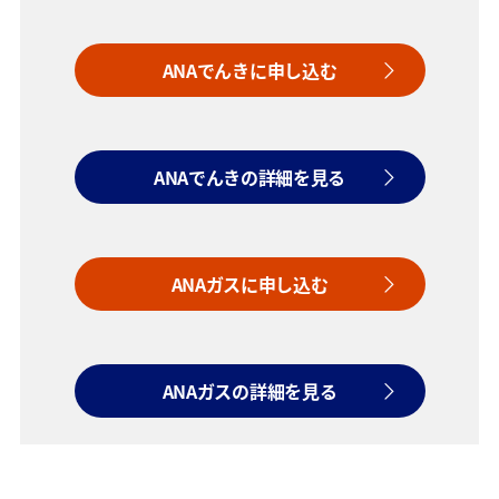
ANAでんきに申し込む
ANAでんきの詳細を見る
ANAガスに申し込む
ANAガスの詳細を見る