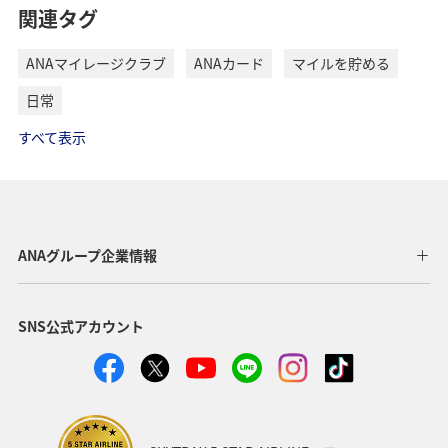
関連タグ
ANAマイレージクラブ
ANAカード
マイルを貯める
日常
すべて表示
ANAグループ企業情報
SNS公式アカウント