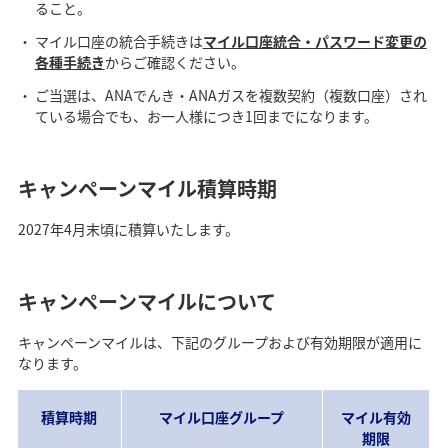
ること。
マイル口座の統合手続きは
マイル口座統合・パスワード変更の
各種手続き
からご確認ください。
ご当選は、ANAでんき・ANAガスを複数契約（複数口座）され
ている場合でも、お一人様につき1回までになります。
キャンペーンマイル積算時期
2027年4月末頃に積算いたします。
キャンペーンマイルについて
キャンペーンマイルは、下記のグループおよび有効期限が適用に
なります。
積算時期
マイル口座グループ
マイル有効
期限