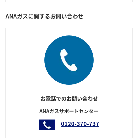
ANAガスに関するお問い合わせ
お電話でのお問い合わせ
ANAガスサポートセンター
0120-370-737