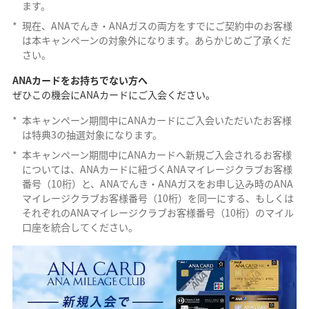
ます。
*
現在、ANAでんき・ANAガスの両方をすでにご契約中のお客様
は本キャンペーンの対象外になります。あらかじめご了承くだ
さい。
ANAカードをお持ちでない方へ
ぜひこの機会にANAカードにご入会ください。
*
本キャンペーン期間中にANAカードにご入会いただいたお客様
は特典3の抽選対象になります。
*
本キャンペーン期間中にANAカードへ新規ご入会されるお客様
については、ANAカードに紐づくANAマイレージクラブお客様
番号（10桁）と、ANAでんき・ANAガスをお申し込み時のANA
マイレージクラブお客様番号（10桁）を同一にする、もしくは
それぞれのANAマイレージクラブお客様番号（10桁）のマイル
口座を統合してください。