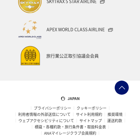
SKYTRAX 5 STAR AIRLINE
APEX WORLD CLASS AIRLINE
旅行業公正取引協議会会員
JAPAN
プライバシーポリシー
クッキーポリシー
利用者情報の外部送信について
サイト利用規約
推奨環境
ウェブアクセシビリティについて
サイトマップ
運送約款
標識・各種約款・旅行条件書・取扱料金表
ANAマイレージクラブ会員規約