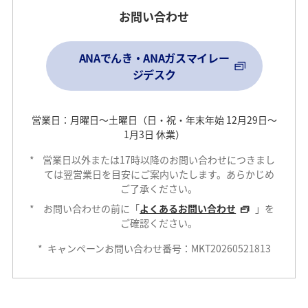
お問い合わせ
ANAでんき・ANAガスマイレー
ジデスク
営業日：月曜日～土曜日（日・祝・年末年始 12月29日～
1月3日 休業）
*
営業日以外または17時以降のお問い合わせにつきまし
ては翌営業日を目安にご案内いたします。あらかじめ
ご了承ください。
*
お問い合わせの前に「
よくあるお問い合わせ
」を
ご確認ください。
*
キャンペーンお問い合わせ番号：MKT20260521813