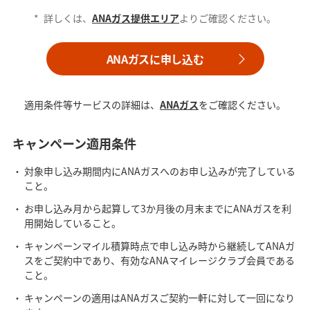
*
詳しくは、
ANAガス提供エリア
よりご確認ください。
ANAガスに申し込む
適用条件等サービスの詳細は、
ANAガス
をご確認ください。
キャンペーン適用条件
対象申し込み期間内にANAガスへのお申し込みが完了している
こと。
お申し込み月から起算して3か月後の月末までにANAガスを利
用開始していること。
キャンペーンマイル積算時点で申し込み時から継続してANAガ
スをご契約中であり、有効なANAマイレージクラブ会員である
こと。
キャンペーンの適用はANAガスご契約一軒に対して一回になり