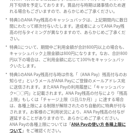
月下旬頃を予定しております。賞品付与時期は諸事情のため遅
れる場合もございますので、あらかじめご了承ください。
*
特典1のANA Pay残高のキャッシュバックは、上記期間内に数日
間にわたって順次付与いたします。達成者によってANA Pay残
高の付与タイミングが異なりますので、あらかじめご了承くだ
さい。
*
特典1について、期間中ご利用金額が合計800円以上の場合も、
キャッシュバック上限金額は800円になります。なお、合計800
円以下の場合は、ご利用金額に応じて100%をキャッシュバッ
クいたします。
*
特典1のANA Pay残高付与時は件名「〔ANA Pay〕残高付与のお
知らせ」というメールがANA Payにご登録のメールアドレス宛
に送信されます。またANA Payの利用履歴に「キャッシュバッ
ク+◯◯円」と記載されます。ANA Pay残高の付与により「残高
上限」もしくは「チャージ上限（1日/1か月）」に達する場合
は、各種上限による制限が解除されたのち自動的に特典が付与
されます。お客様のご利用状況により、ANA Pay残高の付与が
遅延することがありますので、あらかじめご了承ください。
ANA Payの各種上限については「
ANA Payの使い方 各種上限に
ついて
」をご確認ください。