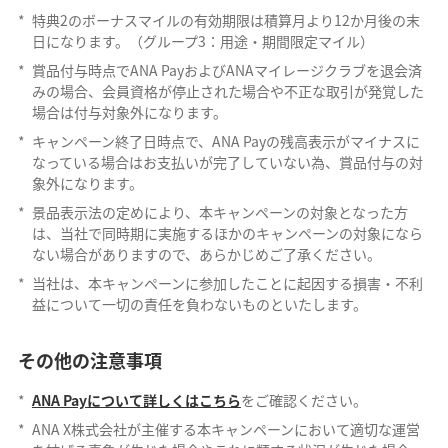
*
特典2のボーナスマイルの有効期限は積算月より12か月後の末
日になります。（グループ3：用途・期間限定マイル）
*
賞品付与時点でANA PayおよびANAマイレージクラブを退会済
みの場合、会員資格が停止された場合や不正な取引が発覚した
場合は付与対象外になります。
*
キャンペーン終了日時点で、ANA Payの残高表示がマイナスに
なっている場合はお支払いが完了していない為、賞品付与の対
象外になります。
*
景品表示法の定めにより、本キャンペーンの対象となった方
は、当社で同時期に実施するほかのキャンペーンの対象になら
ない場合がありますので、あらかじめご了承ください。
*
当社は、本キャンペーンに参加したことに起因する損害・不利
益について一切の責任を負わないものといたします。
その他の注意事項
*
ANA Payについて詳しくはこちら
をご確認ください。
*
ANA X株式会社が主催する本キャンペーンにおいて適切な運営