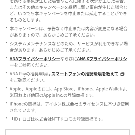
を妨げる事象が生じた場合やこれに類する状況が生じた場合、
またはその他本キャンペーンを継続し難い事由が生じた場合な
ど、いつでも本キャンペーンを中止または延期することができ
るものとします。
*
本キャンペーンは、予告なく中止または内容が変更になる場合
がありますので、あらかじめご了承ください。
*
システムメンテナンスなどのため、サービスが利用できない場
合があります。あらかじめご了承ください。
*
ANAプライバシーポリシー
ならびに
ANA Xプライバシーポリシ
ー
をご参照ください。
*
ANA Payの推奨環境は
スマートフォンの推奨環境を教えて
をご確認ください。
*
Apple、Appleのロゴ、App Store、iPhone、Apple Walletは、
米国および他国のApple Inc.の登録商標です。
*
iPhoneの商標は、アイホン株式会社のライセンスに基づき使用
されています。
*
「iD」ロゴは株式会社NTTドコモの登録商標です。