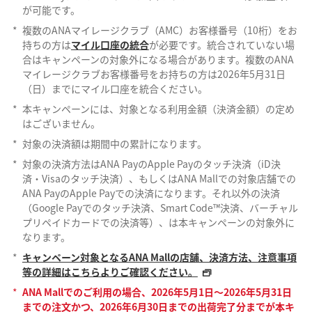
が可能です。
*
複数のANAマイレージクラブ（AMC）お客様番号（10桁）をお
持ちの方は
マイル口座の統合
が必要です。統合されていない場
合はキャンペーンの対象外になる場合があります。複数のANA
マイレージクラブお客様番号をお持ちの方は2026年5月31日
（日）までにマイル口座を統合ください。
*
本キャンペーンには、対象となる利用金額（決済金額）の定め
はございません。
*
対象の決済額は期間中の累計になります。
*
対象の決済方法はANA PayのApple Payのタッチ決済（iD決
済・Visaのタッチ決済）、もしくはANA Mallでの対象店舗での
ANA PayのApple Payでの決済になります。それ以外の決済
（Google Payでのタッチ決済、Smart Code™決済、バーチャル
プリペイドカードでの決済等）、は本キャンペーンの対象外に
なります。
*
キャンペーン対象となるANA Mallの店舗、決済方法、注意事項
等の詳細はこちらよりご確認ください。
*
ANA Mallでのご利用の場合、2026年5月1日～2026年5月31日
までの注文かつ、2026年6月30日までの出荷完了分までが本キ