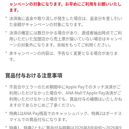
ャンペーンの対象になります。お早めにご利用をお願いいたし
ます。
*
決済後に返金や取り消しが発生した場合は、返金分を差し引い
た金額がキャンペーンの対象になります。
*
決済の確定には数日かかる場合があり、達成者抽出時点でご利
用いただいた加盟店から売上票が届いていない場合はキャンペ
ーンの対象外になります。余裕をもってご利用ください。
*
本キャンペーンの内容は、予告なく変更となる場合がありま
す。
賞品付与おける注意事項
*
不具合やエラーのため期間中にApple Payでのタッチ決済がご
利用いただけなかった場合や、ANA MallでApple Pay決済がご
利用いただけなかった場合でも、賞品付与の補償はいたしかね
ますのであらかじめご了承ください。
*
特典1はANA Pay残高でのキャッシュバック、特典2はボーナス
マイルでの賞品付与になります。
*
特典1、特典2ともに賞品付与時期は2026年8月中旬～2026年9