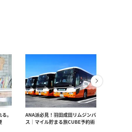
れる。
ANA派必見！羽田成田リムジンバ
パートナ
便
ス｜マイル貯まる旅CUBE予約術
見たい。
すすめギ