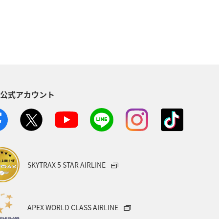
S公式アカウント
SKYTRAX 5 STAR AIRLINE
APEX WORLD CLASS AIRLINE