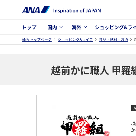
トップ
国内
海外
ショッピング&ラ
ANA トップページ
ショッピング&ライフ
食品・飲料・お酒
越前かに職人 甲羅
A
越
か