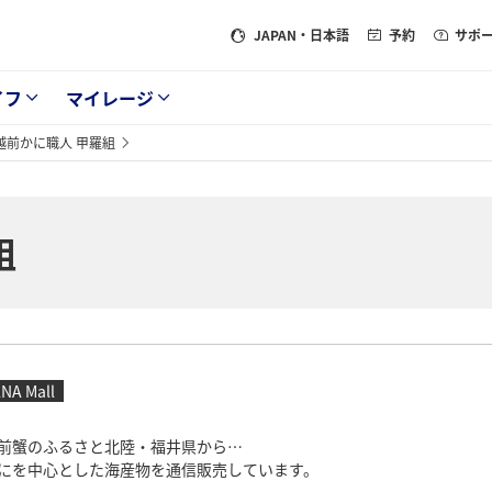
JAPAN
・日本語
予約
サポ
イフ
マイレージ
越前かに職人 甲羅組
組
NA Mall
前蟹のふるさと北陸・福井県から…
にを中心とした海産物を通信販売しています。