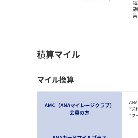
福
静
築
積算マイル
マイル換算
AN
AMC（ANAマイレージクラブ）
*送
会員の方
*ク
ANAカードマイルプラス