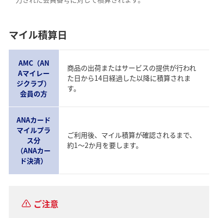
マイル積算日
AMC（AN
商品の出荷またはサービスの提供が行われ
Aマイレー
た日から14日経過した以降に積算されま
ジクラブ）
す。
会員の方
ANAカード
マイルプラ
ご利用後、マイル積算が確認されるまで、
ス分
約1～2か月を要します。
（ANAカー
ド決済）
ご注意