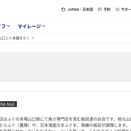
JAPAN
・日本語
予約
サポ
イフ
マイレージ
山口ふぐ本舗きらく
く
NA Mall
店はふぐの本場山口県にて魚介専門店を営む板前達のお店です。地元山
とらふぐ（養殖）や、日本海産のまふぐを、熟練の板前が調理します。