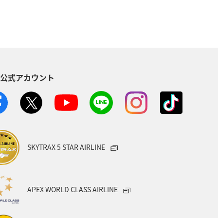
S公式アカウント
SKYTRAX 5 STAR AIRLINE
APEX WORLD CLASS AIRLINE