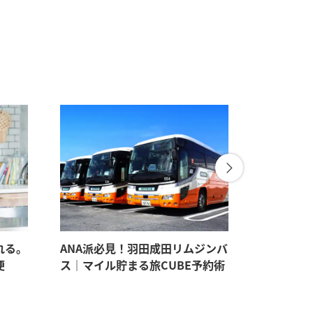
れる。
ANA派必見！羽田成田リムジンバ
パートナ
便
ス｜マイル貯まる旅CUBE予約術
見たい。
すすめギ