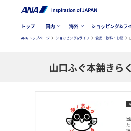
トップ
国内
海外
ショッピング&ラ
ANA トップページ
ショッピング&ライフ
食品・飲料・お酒
山口ふぐ本舗きら
A
当
た