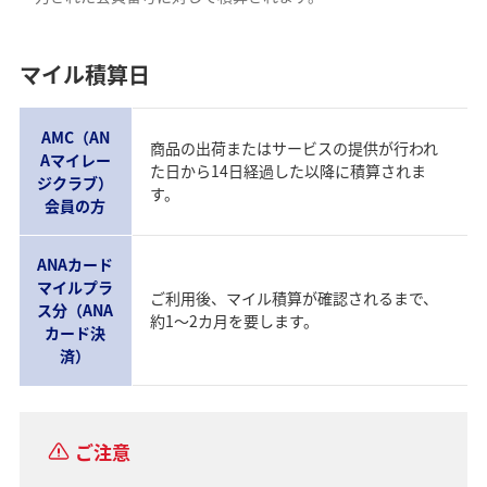
マイル積算日
AMC（AN
商品の出荷またはサービスの提供が行われ
Aマイレー
た日から14日経過した以降に積算されま
ジクラブ）
す。
会員の方
ANAカード
マイルプラ
ご利用後、マイル積算が確認されるまで、
ス分（ANA
約1～2カ月を要します。
カード決
済）
ご注意