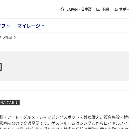
JAPAN
・日本語
予約
サポ
イフ
マイレージ
クラ福岡
岡
ANA CARD
劇・アート・グルメ・ショッピングスポットを兼ね備えた複合施設・博
駅直結なので交通至便です。ゲストルームはシングルからロイヤルスイ