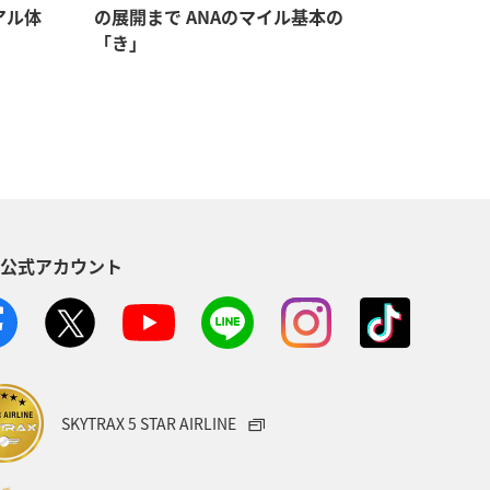
アル体
の展開まで ANAのマイル基本の
マイルをゲ
「き」
持つメリ
S公式アカウント
SKYTRAX 5 STAR AIRLINE