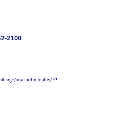
62-2100
ileage/anacardmileplus/