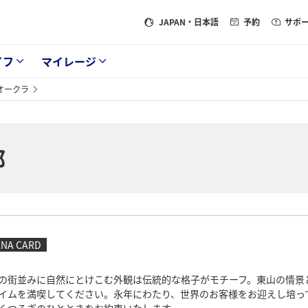
JAPAN
・日本語
予約
サポ
イフ
マイレージ
オークラ
都
ANA CARD
の街並みに自然にとけこむ外観は伝統的な格子がモチーフ。東山の情景
イムを満喫してください。永年にわたり、世界のお客様をお迎えし培っ