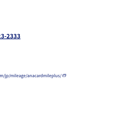
23-2333
om/jp/mileage/anacardmileplus/