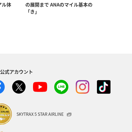
アル体
の展開まで ANAのマイル基本の
マイルをゲ
「き」
持つメリ
S公式アカウント
SKYTRAX 5 STAR AIRLINE