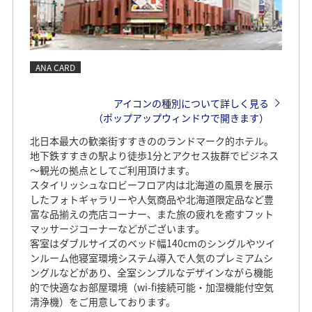
ANA CARD
アイコンの種別について詳しく見る
（ポップアップウィンドウで開きます）
北日本最大の歓楽街すすきののランドマーク的ホテル。
地下鉄すすきの駅より徒歩1分とアクセス抜群でビジネス
～観光の拠点としてご利用頂けます。
スタイリッシュなロビーフロア内は北海道の風景を展示
したフォトギャラリーや人気商品や北海道限定品など豊
富な品揃えの売店コーナー、また旅の疲れを癒すフット
マッサージコーナーなどがございます。
客室はダブルサイズのベッド幅140cmのシングルやツイ
ンルーム他寝室環境システム導入で人気のプレミアムシ
ングルなどがあり、全室シンプルなデザインながら機能
的で快適なお部屋環境（wi-fi接続可能・加湿機能付空気
清浄機）をご用意しております。