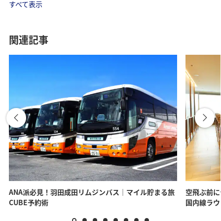
すべて表示
関連記事
ANA派必見！羽田成田リムジンバス｜マイル貯まる旅
空飛ぶ前に
CUBE予約術
国内線ラウ