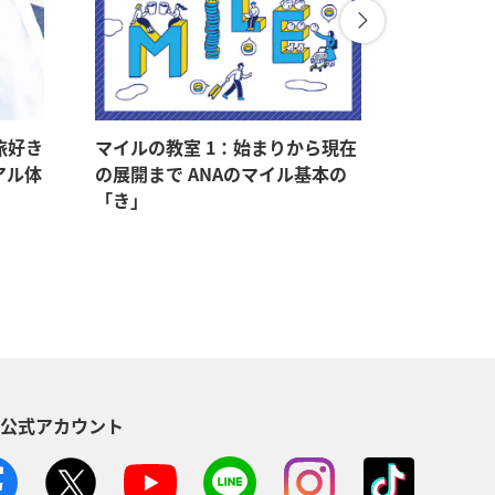
旅好き
マイルの教室 1：始まりから現在
マイルの教
アル体
の展開まで ANAのマイル基本の
マイルをゲ
「き」
持つメリ
S公式アカウント