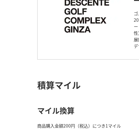
ゴ
2
ー
性
展
デ
積算マイル
マイル換算
商品購入金額200円（税込）につき1マイル