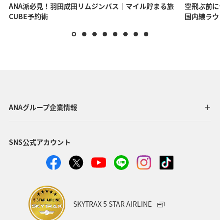
ANA派必見！羽田成田リムジンバス｜マイル貯まる旅
空飛ぶ前に
CUBE予約術
国内線ラウ
ANAグループ企業情報
SNS公式アカウント
SKYTRAX 5 STAR AIRLINE