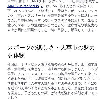
2023年度より、ANAグループのアスリート社員等が所属する
ANA Blue Monsters
は、ANAあきんど株式会社（以
下、ANAあきんど）と連携して、天草市スポーツコミッショ
ンと「市民とアスリートの交流事業業務委託」を締結し、全
ての天草市民がそれぞれのライフスタイルに応じて、生涯に
渡ってスポーツや運動に親しむことで、健康増進や競技力の
向上が図れる環境づくりを一緒に目指し、活動しています。
スポーツの楽しさ・天草市の魅力
を体験
今回は、オリンピック出場経験のあるANA社員、山下航平選
手・潤選手が先生となり、陸上教室を開催しました。トップ
選手によるデモンストレーションの披露や選手との対決、速
く走るためのドリル練習等含め、2時間のプログラムです。小
学校低学年向けの午前の部と高学年の午後の部で、合計100
名近くの天草の子どもたちが参加しました。最後には記録会
を実施し、子どもたちの顔には達成感溢れる笑顔が輝いてい
ました。