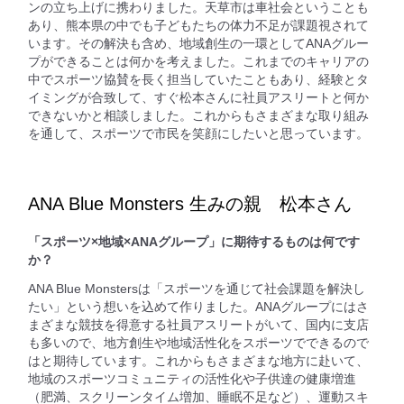
ンの立ち上げに携わりました。天草市は車社会ということも
あり、熊本県の中でも子どもたちの体力不足が課題視されて
います。その解決も含め、地域創生の一環としてANAグルー
プができることは何かを考えました。これまでのキャリアの
中でスポーツ協賛を長く担当していたこともあり、経験とタ
イミングが合致して、すぐ松本さんに社員アスリートと何か
できないかと相談しました。これからもさまざまな取り組み
を通して、スポーツで市民を笑顔にしたいと思っています。
ANA Blue Monsters 生みの親 松本さん
「スポーツ×地域×ANAグループ」に期待するものは何です
か？
ANA Blue Monstersは「スポーツを通じて社会課題を解決し
たい」という想いを込めて作りました。ANAグループにはさ
まざまな競技を得意する社員アスリートがいて、国内に支店
も多いので、地方創生や地域活性化をスポーツでできるので
はと期待しています。これからもさまざまな地方に赴いて、
地域のスポーツコミュニティの活性化や子供達の健康増進
（肥満、スクリーンタイム増加、睡眠不足など）、運動スキ