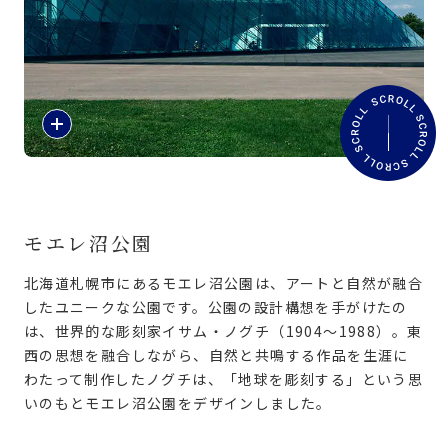
旅のお役立ち情報
ANA サービス
紹
介
閉じる
文
を
読
む
モエレ沼公園
北海道札幌市にあるモエレ沼公園は、アートと自然が融合
したユニークな公園です。公園の設計構想を手がけたの
は、世界的な彫刻家イサム・ノグチ（1904〜1988）。東
西の思想を融合しながら、自然と共鳴する作品を生涯に
わたって制作したノグチは、「地球を彫刻する」という思
いのもとモエレ沼公園をデザインしました。