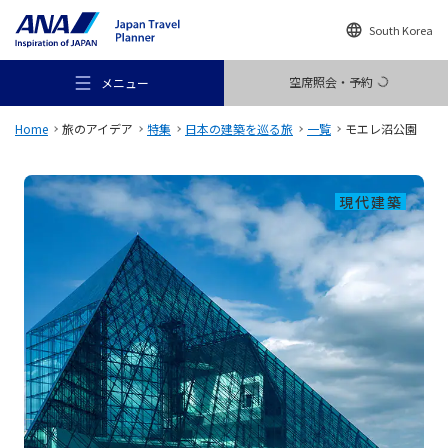
South Korea
空席照会・予約
メニュー
Home
旅のアイデア
特集
日本の建築を巡る旅
一覧
モエレ沼公園
現代建築
おすすめの旅
旅のアイデア
行き先