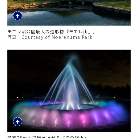
モエレ沼公園最大の造形物『モエレ山』。
写真：Courtesy of Moerenuma Park
最高25mまで噴き上がる『海の噴水』。