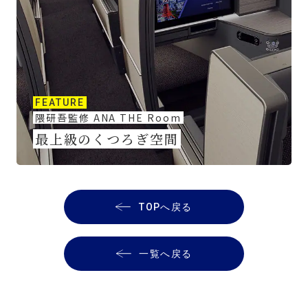
FEATURE
隈研吾監修 ANA THE Room
最上級のくつろぎ空間
TOPへ戻る
一覧へ戻る