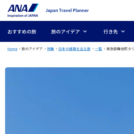
おすすめの旅
旅のアイデア
行き先
Home
旅のアイデア
特集
日本の建築を巡る旅
一覧
東急歌舞伎町タ