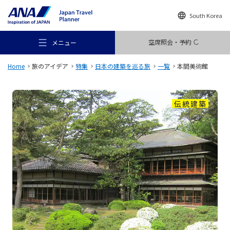
South Korea
空席照会・予約
メニュー
Home
旅のアイデア
特集
日本の建築を巡る旅
一覧
本間美術館
伝統建築
おすすめの旅
旅のアイデア
行き先