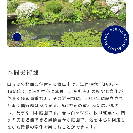
旅のお役立ち情報
ANA サービス
紹
介
閉じる
文
を
読
む
本間美術館
山形県の北西に位置する酒田市は、江戸時代（1603〜
1868年）に港を中心に繁栄し、今も港町の歴史と文化が
色濃く残る貴重な町。その酒田市に、1947年に設立され
た本間美術館はあります。約2万㎡の敷地内に広がるの
は、見事な日本庭園です。春は白ツツジ、秋は紅葉と、四
季の美を堪能できる風情豊かな庭園で、池を中心に回遊し
ながら景観の変化を楽しむことができます。