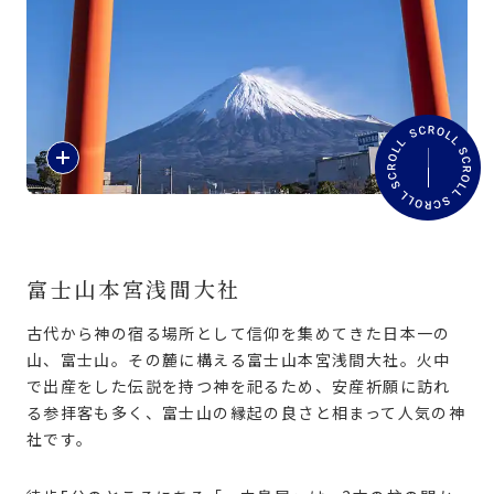
旅のお役立ち情報
ANA サービス
紹
閉じる
介
文
を
読
む
富士山本宮浅間大社
古代から神の宿る場所として信仰を集めてきた日本一の
山、富士山。その麓に構える富士山本宮浅間大社。火中
で出産をした伝説を持つ神を祀るため、安産祈願に訪れ
る参拝客も多く、富士山の縁起の良さと相まって人気の神
社です。