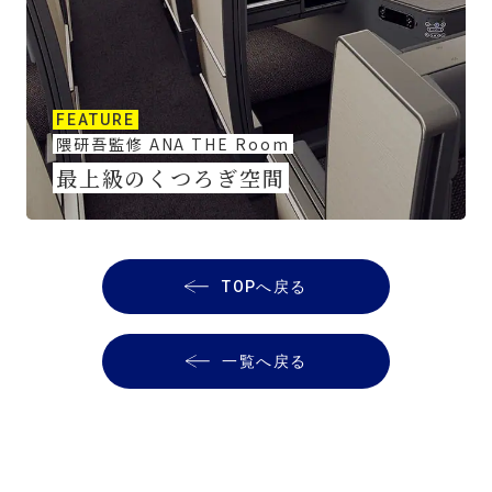
FEATURE
隈研吾監修 ANA THE Room
最上級のくつろぎ空間
TOPへ戻る
一覧へ戻る