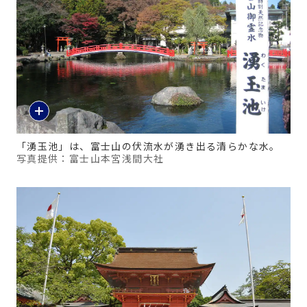
「湧玉池」は、富士山の伏流水が湧き出る清らかな水。
写真提供：富士山本宮浅間大社