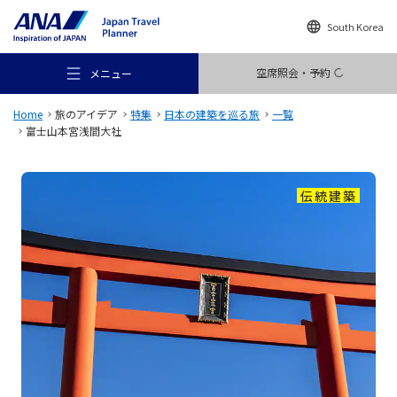
South Korea
空席照会・予約
メニュー
Home
旅のアイデア
特集
日本の建築を巡る旅
一覧
富士山本宮浅間大社
伝統建築
おすすめの旅
旅のアイデア
行き先