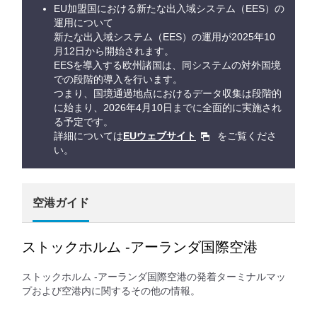
EU加盟国における新たな出入域システム（EES）の
運用について
新たな出入域システム（EES）の運用が2025年10
月12日から開始されます。
EESを導入する欧州諸国は、同システムの対外国境
での段階的導入を行います。
つまり、国境通過地点におけるデータ収集は段階的
に始まり、2026年4月10日までに全面的に実施され
る予定です。
詳細については
EUウェブサイト
をご覧くださ
い。
空港ガイド
ストックホルム -アーランダ国際空港
ストックホルム -アーランダ国際空港の発着ターミナルマッ
プおよび空港内に関するその他の情報。