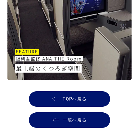
FEATURE
隈研吾監修 ANA THE Room
最上級のくつろぎ空間
TOPへ戻る
一覧へ戻る