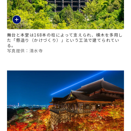
舞台と本堂は168本の柱によって支えられ、横木を多用し
た「懸造り（かけづくり）」という工法で建てられてい
る。
写真提供：清水寺