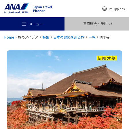
Philippines
空席照会・予約
メニュー
Home
旅のアイデア
特集
日本の建築を巡る旅
一覧
清水寺
伝統建築
おすすめの旅
旅のアイデア
行き先