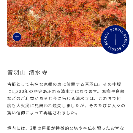
旅のお役立ち情報
ANA サービス
紹
介
閉じる
文
を
読
む
音羽山 清水寺
古都として有名な京都の東に位置する音羽山。その中腹
に1,200年の歴史あふれる清水寺はあります。無病や良縁
などのご利益があると今に伝わる清水寺は、これまで何
度も大火災に見舞われ焼失しましたが、そのたびに人々の
篤い信仰によって再建されました。
境内には、3重の屋根が特徴的な塔や神仏を祀ったお堂な