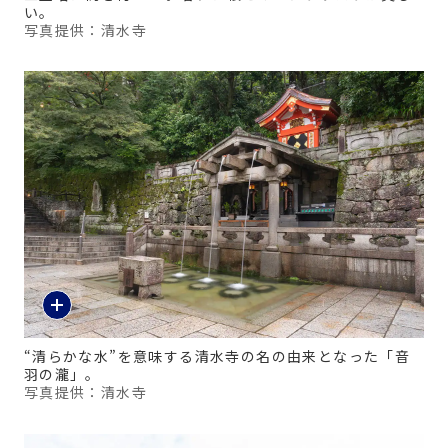
い。
写真提供：清水寺
“清らかな水”を意味する清水寺の名の由来となった「音
羽の瀧」。
写真提供：清水寺