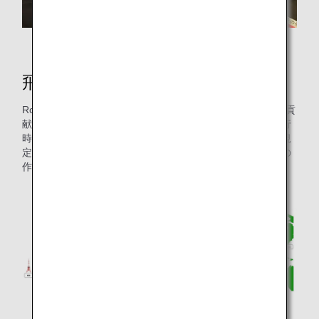
Route Development Projectで作業中の様子
飛行経路の選定
Route Development Projectでは、飛行時間の削減に大きく貢
献できるよう、主に国際線の長距離路線に対象を絞り、飛行
時間が平均的に予定を超えている路線を割り出し、各国の規
定などを読み解きながら、既存経路の取捨選択と新規経路の
作成を行っています。
風向きを考慮して新規経路を設定している図