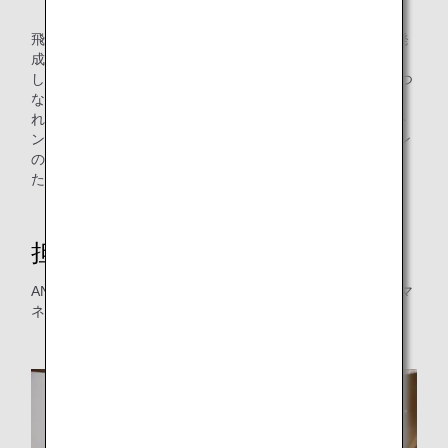
飛行経路の見直しをおこなったことにより、ヒューストン発
成田行き路線では、年間で平均15分飛行時間の削減を達成
し、約214トンの燃料削減と約666トンのCO₂排出量削減につ
ながりました。また、2021年9月に新規の飛行経路が設定さ
れたメキシコ発成田行き便は、設定後約半年間でヒュースト
ンと同じく平均15分の飛行時間の削減を達成し、約27.5トン
の燃料削減と約85.6トンのCO₂排出量削減につながりまし
た。
担当者インタビュー
ANAオペレーションマネジメントセンター オペレーションマ
ネジメント部の木下さんにお話をうかがいました。