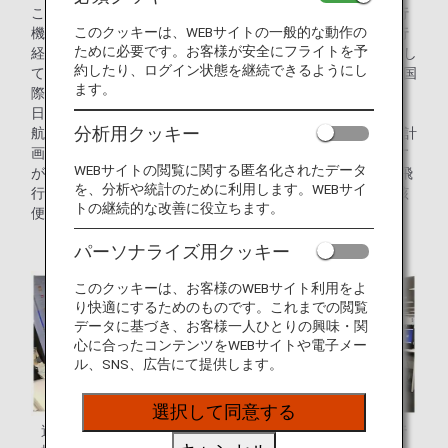
ことで、飛行経路に沿って運航乗務員（パイロット）が飛行
このクッキーは、WEBサイトの一般的な動作の
機を運航します。飛行経路は各航空会社で定めており、飛行
ために必要です。お客様が安全にフライトを予
経路の本数は路線により異なりますが、1本のフライトに対し
約したり、ログイン状態を継続できるようにし
てANA国内線の飛行経路は基本1つの経路のみ存在し、ANA国
ます。
際線の長距離路線の飛行経路は約10本から15本存在します。
日々運航管理者（ディスパッチャー）が、各国の気象状況、
分析用クッキー
航空情報を考慮して、最適な1本の飛行経路を選択し、飛行計
画（フライトプラン）を作成します。路線により異なります
WEBサイトの閲覧に関する匿名化されたデータ
が、出発時刻約1時間40分から1時間前に運航乗務員がその飛
を、分析や統計のために利用します。WEBサイ
行計画をオフィスで確認し、ブリーフィングをしてから当該
トの継続的な改善に役立ちます。
便に向かいます。
パーソナライズ用クッキー
このクッキーは、お客様のWEBサイト利用をよ
り快適にするためのものです。これまでの閲覧
データに基づき、お客様一人ひとりの興味・関
心に合ったコンテンツをWEBサイトや電子メー
ル、SNS、広告にて提供します。
選択して同意する
運航管理者が飛行経路を選
運航乗務員が担当便の飛行