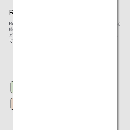
Route Development Projectの成果
Route Development Projectの取り組みは、飛行時間削減、定
時での到着、必要燃料搭載量の削減、CO₂排出量の削減な
ど、さまざまなメリットがあり、環境・お客様・ANAにとっ
て良い効果があります。
Route Development Projectによる直近の成果