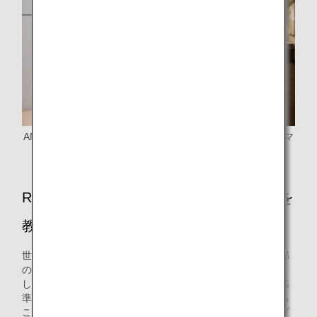
ANAオペレーションマネジメントセンター オペレーションマ
ネジメント部の木下さん
Route Development Projectの今後の展望を
教えてください！
世界各国の空域にはさまざまなルールが存在しますが、一部
の空域ではそれらのルールが緩和傾向にあります。その例と
して欧州地域または北米地域では、航空路に頼らず一定の基
準のもと直行経路（場所と場所を直接結ぶ経路）で飛行する
ことが主流となっております。この流れにのり、私たちのプ