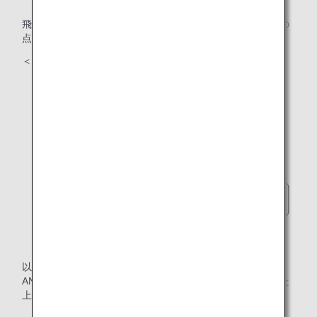
飛行経路の選定には、規定を読み解くだけではなく、以下の
点に留意しています。
＜飛行経路の選定に必要不可欠な留意点＞
以上の留意点を踏まえて選定された飛行経路は、最終的に
ANAから各空域の管制機関に飛行計画を提出し、承認を得た
上で確定しています。