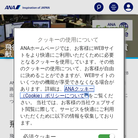
クッキーの使用について
飛行経路の見直しでCO₂排出量削減に貢
ANAホームページでは、お客様にWEBサイ
献
トをより快適にご利用いただくために必要
となるクッキーを使用しています。その他
のクッキーの使用について、お客様が自由
2022/07/28
に決めることができますが、WEBサイトの
いくつかの機能が享受できなくなる場合が
ANAの国際線において既存の飛行経路の見直し、また新規経
あります。詳細は、
ANAクッキー
路の作成を実施し、必要燃料搭載量の削減、すなわちCO₂排
（Cookie）ポリシーについて
をご覧くだ
出量の削減に貢献している「Route Development Project」に
ついてご紹介します。
さい。 当社では、お客様の当社ウェブサイ
ト閲覧に際して、サービスを快適にご利用
いただくために以下の情報を収集しており
ます。
飛行経路とは？
飛行経路（ルート）とは、出発地から到着地までの空の道の
必須クッキー