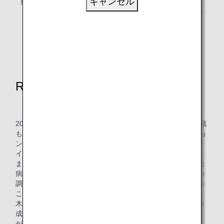
キャンセル
択し、飛行計画を作成しま
計画を確認し、ブリーフィ
す。
ングをしてから便に向かい
ます。
*当社はJeppesen社の
FliteDeck Proを使用し
ています。
Route Development Projectの発足
2017年に中途採用でANAに入社した木下さんは、前職の知識
も生かしオペレーションマネジメントセンター オペレーショ
ンマネジメント部で、運航管理者として日々飛行計画（フラ
イトプラン）の作成や承認、飛行している便の監視、またさ
まざまなリスク（悪天候に伴う目的地変更や機材不具合、急
病人発生など）を想定し、万が一発生した場合の他部署との
調整を実施する日々のANA国際線運航管理責任者の業務をお
こなっております。
木下さんは、日々飛行経路と向き合う中で、ヒューストン発
成田行きの便とメキシコシティ発成田行きの便の飛行時間
が、平均的に予定の飛行時間を超えていることに気付きまし