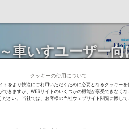
 MaaS～車いすユーザ
ート手配」の実現に
クッキーの使用について
Promise
Universal MaaS～車いすユーザー向け移動
Bサイトをより快適にご利用いただくために必要となるクッキー
ができますが、WEBサイトのいくつかの機能が享受できなくな
ください。 当社では、お客様の当社ウェブサイト閲覧に際し