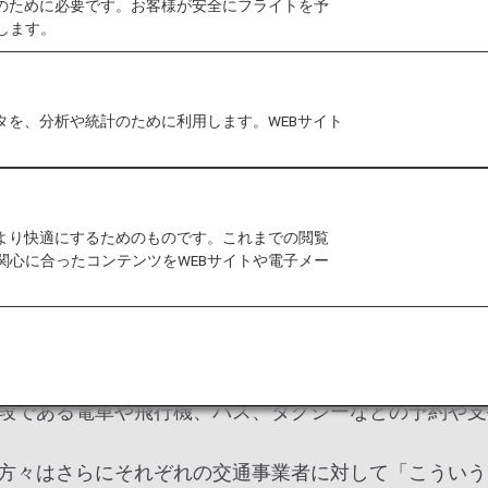
作のために必要です。お客様が安全にフライトを予
します。
外国人など、何らかの理由により移動にためらいのある
タを、分析や統計のために利用します。WEBサイト
います。
をより快適にするためのものです。これまでの閲覧
aS（ユニバーサルマース）とは？
関心に合ったコンテンツをWEBサイトや電子メー
 a Serviceの略で、飛行機のみならずさまざまな交通手
払いまでを交通事業者の垣根を超えて切れ目なくつなぐ
ょう。目的地までのルート検索をして、飛行機で大阪ま
段である電車や飛行機、バス、タクシーなどの予約や支
方々はさらにそれぞれの交通事業者に対して「こういう