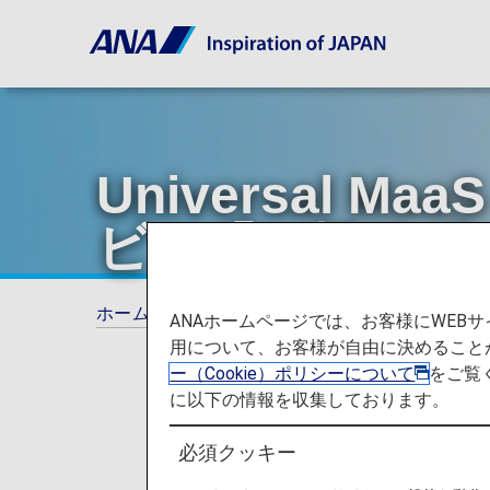
Universal
ビス「一括サポ
ホーム
ANAからのお知らせ
ANA Future 
ANAホームページでは、お客様にWE
用について、お客様が自由に決めること
ー（Cookie）ポリシーについて
をご覧
に以下の情報を収集しております。
必須クッキー