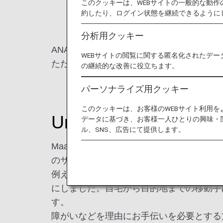
このクッキーは、WEBサイトの一般的な動
約したり、ログイン状態を継続できるように
分析用クッキー
ANAは、障がいのある方、高齢者や訪日
WEBサイトの閲覧に関する匿名化されたデー
ただくためにUniversal MaaSを推進して
の継続的な改善に役立ちます。
パーソナライズ用クッキー
このクッキーは、お客様のWEBサイト利用
Universal Ma
データに基づき、お客様一人ひとりの興味・
ル、SNS、広告にて提供します。
MaaS（マース）とは、Mobility as
のサービスとして捉え、ルート検索から支
例えば、東京から京都に旅行するとしまし
にしました。自宅から目的地までの移動手
す。
障がいなどを理由にお手伝いを必要とする