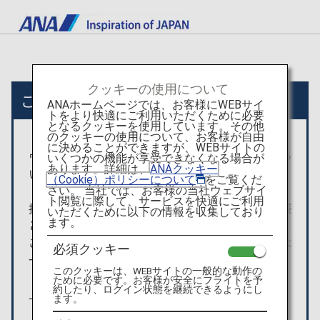
クッキーの使用について
ここから先は外部サイトへ移動します
ANAホームページでは、お客様にWEBサイ
トをより快適にご利用いただくために必要
となるクッキーを使用しています。その他
のクッキーの使用について、お客様が自由
に決めることができますが、WEBサイトの
ウェブサイト利用規約・プライバシーポリシーにつ
いくつかの機能が享受できなくなる場合が
あります。詳細は、
ANAクッキー
いては、移動先サイトの方針に従うものとします。
（Cookie）ポリシーについて
をご覧くだ
さい。 当社では、お客様の当社ウェブサイ
ト閲覧に際して、サービスを快適にご利用
掲載されている商品の手配・利用契約等は、お客様
いただくために以下の情報を収集しており
ます。
とKLOOKとの間で成立します。
ご利用に関するトラブル・損害については、当社は
必須クッキー
一切責任を負いません。
このクッキーは、WEBサイトの一般的な動作の
ために必要です。お客様が安全にフライトを予
約したり、ログイン状態を継続できるようにし
上記内容をご確認のうえ、お進みください。
ます。