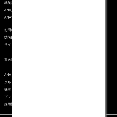
就航都市
ANAがお約束する体験
ANAマイレージクラブ
お問い合わせ
技術的なお問い合わせ（推奨環境）
サイトマップ
運送約款
ANAグループについて
グループ企業一覧
株主・投資家情報
プレスリリース
採用情報