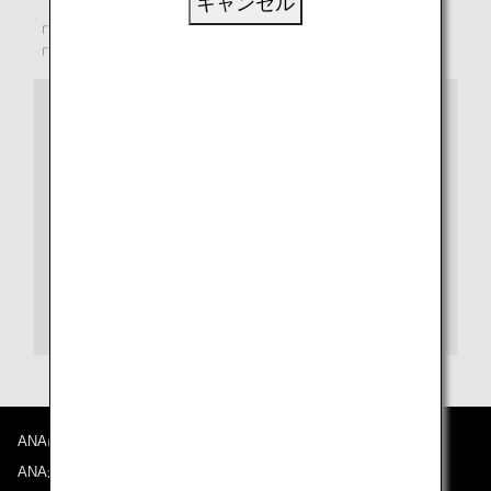
キャンセル
「土」、「土付きの植物」、「植物を害する検疫病害虫」、
「イネワラ及びイネモミ（朝鮮半島及び台湾を除く）」
果物・花・種・穀類・お米・野菜・苗・穂木などの植物
を日本に持ち込むお客様へ
持ち出す国や地域によって、条件は変わります。
植物防疫所のウェブサイトでは、
規制の有無を確認する
サイト
、
輸入条件に関するデータベース
を掲載
しています。
旅行者向けひとくちメモ
、
海外旅行をされる方々か
らお寄せいただいたご質問
などもご利用下さい。
ご不明な点があれば
植物防疫所
へお問い合わせくだ
さい。
ANAについて
ANAからのお知らせ