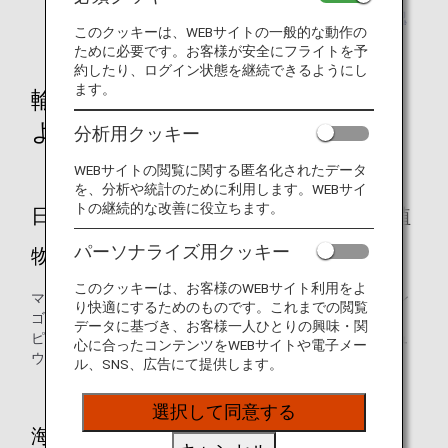
国・地域から野菜・果物の種類別に規制の有無を確認
このクッキーは、WEBサイトの一般的な動作の
できるページ
もご利用下さい。
ために必要です。お客様が安全にフライトを予
約したり、ログイン状態を継続できるようにし
ます。
輸入禁止品（持ち出す国や地域に
よって条件は異なります）
分析用クッキー
WEBサイトの閲覧に関する匿名化されたデータ
を、分析や統計のために利用します。WEBサイ
トの継続的な改善に役立ちます。
日本への持ち込みが禁止されている主な植
パーソナライズ用クッキー
物（生果実）
このクッキーは、お客様のWEBサイト利用をよ
マンゴウ、パパイヤ、ライチ（レイシ）、リュウガン、リン
り快適にするためのものです。これまでの閲覧
ゴ、マンゴスチン、ランブータン、グァバ（バンシロウ）、
データに基づき、お客様一人ひとりの興味・関
ピタヤ（ドラゴンフルーツ）、熟したバナナ、レンブ、キュ
心に合ったコンテンツをWEBサイトや電子メー
ウリ、インゲン、トウガラシ、トマト
ル、SNS、広告にて提供します。
選択して同意する
海外の全地域からの持ち込み禁止品