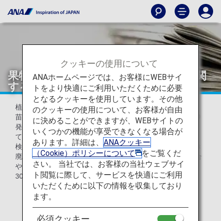
クッキーの使用について
果物・花・穀類など植物の持ち込みに関
ANAホームページでは、お客様にWEBサイ
する重要なお知らせ（植物防疫所）
トをより快適にご利用いただくために必要
となるクッキーを使用しています。その他
植物防疫法により、果実、野菜、穀類、豆類、切花、種子、
のクッキーの使用について、お客様が自由
苗木等の植物類を日本へ持ち込むには輸出国政府機関により
に決めることができますが、WEBサイトの
発行された検査証明書（Phytosanitary certificate）を添付し
いくつかの機能が享受できなくなる場合が
て、輸入検査を受ける必要があります。
あります。詳細は、
ANAクッキー
検査証明書が添付されていない植物は、植物防疫法に基づき
（Cookie）ポリシーについて
をご覧くだ
廃棄処分となります。検査証明書を添付せずに輸入した場合
さい。 当社では、お客様の当社ウェブサイ
や輸入時の検査を受けなかった場合は、3年以下の懲役又は
ト閲覧に際して、サービスを快適にご利用
300万円以下の罰金が科せられる場合があります。
いただくために以下の情報を収集しており
ます。
最新情報は、
農林水産省植物防疫所のウェブサイト
をご参照下さい。
必須クッキー