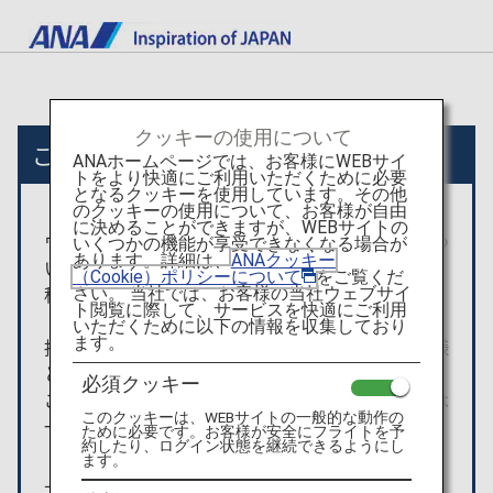
クッキーの使用について
ここから先は外部サイトへ移動します
ANAホームページでは、お客様にWEBサイ
トをより快適にご利用いただくために必要
となるクッキーを使用しています。その他
のクッキーの使用について、お客様が自由
に決めることができますが、WEBサイトの
ウェブサイト利用規約・プライバシーポリシーにつ
いくつかの機能が享受できなくなる場合が
あります。詳細は、
ANAクッキー
いては、
（Cookie）ポリシーについて
をご覧くだ
移動先サイトの方針に従うものとします。
さい。 当社では、お客様の当社ウェブサイ
ト閲覧に際して、サービスを快適にご利用
いただくために以下の情報を収集しており
ます。
掲載されている商品の手配・利用契約等は、お客様
とAgodaとの間で成立します。
必須クッキー
ご利用に関するトラブル・損害については、当社は
このクッキーは、WEBサイトの一般的な動作の
一切責任を負いません。
ために必要です。お客様が安全にフライトを予
約したり、ログイン状態を継続できるようにし
ます。
上記内容をご確認のうえ、お進みください。