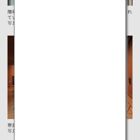
隈研吾の作品の特徴であるルーバーには、花崗岩が使われ
ている。
写真：©Kengo Kuma & Associates
常設展示室の風景。
写真提供：長崎県美術館