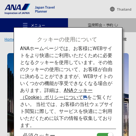
Thailand
空席照会・予約
メニュー
クッキーの使用について
Home
旅のアイデア
特集
日本の建築を巡る旅
一覧
長崎県美術館
ANAホームページでは、お客様にWEBサイ
トをより快適にご利用いただくために必要
現代建築
となるクッキーを使用しています。その他
のクッキーの使用について、お客様が自由
おすすめの旅
に決めることができますが、WEBサイトの
いくつかの機能が享受できなくなる場合が
あります。詳細は、
ANAクッキー
旅のアイデア
（Cookie）ポリシーについて
をご覧くだ
さい。 当社では、お客様の当社ウェブサイ
ト閲覧に際して、サービスを快適にご利用
行き先
いただくために以下の情報を収集しており
ます。
必須クッキー