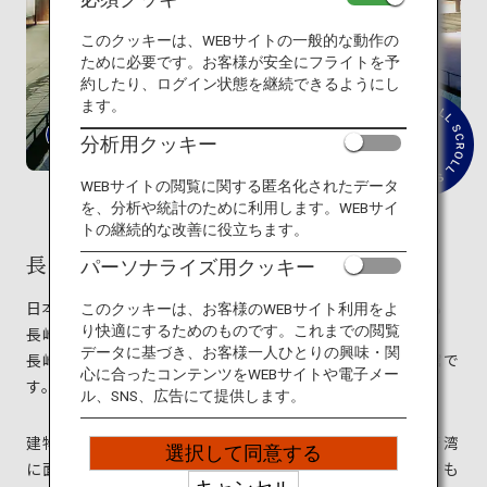
旅のお役立ち情報
このクッキーは、WEBサイトの一般的な動作の
ために必要です。お客様が安全にフライトを予
ANA サービス
約したり、ログイン状態を継続できるようにし
ます。
分析用クッキー
紹
介
閉じる
文
WEBサイトの閲覧に関する匿名化されたデータ
を
を、分析や統計のために利用します。WEBサイ
読
トの継続的な改善に役立ちます。
む
長崎県美術館
パーソナライズ用クッキー
日本の西側に位置し、美しい島々と海岸線を特徴とする
このクッキーは、お客様のWEBサイト利用をよ
り快適にするためのものです。これまでの閲覧
長崎県。その中核となる長崎市にある長崎県美術館は、
データに基づき、お客様一人ひとりの興味・関
長崎ゆかりの美術とスペイン美術を主に所蔵する美術館で
心に合ったコンテンツをWEBサイトや電子メー
す。
ル、SNS、広告にて提供します。
建物は日本を代表する建築家・隈研吾のデザイン。長崎湾
選択して同意する
に面した立地にあり、運河をまたいで建てられた世界でも