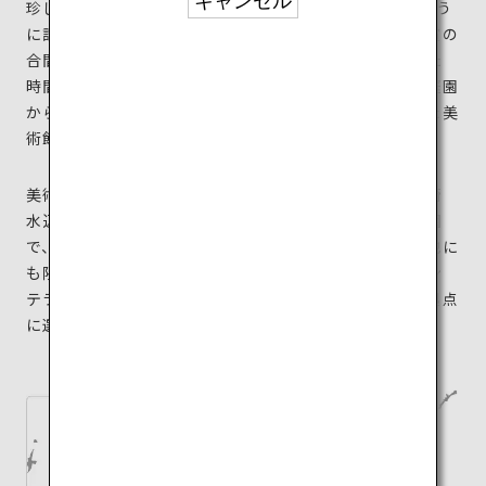
キャンセル
珍しい美術館建築です。2つに分かれた建物をつなぐよう
に設けられた「橋の回廊」にはカフェがあり、美術鑑賞の
合間に、長崎の風景や運河を眺めながらゆったりとした
時間を過ごすことができます。また、緑あふれる屋上庭園
からは長崎港が一望でき、夜間にはライトアップされた美
術館と美しい街の夜景が見渡せます。
美術館を訪れた後は、すぐ隣に位置する緑豊かな「長崎
水辺の森公園」を散策して。潮風を感じる開放的な公園
で、夏には水遊びを楽しめるスポットも。長崎市には他に
も隈研吾が手がけた全室オーシャンビューの「ガーデン
テラス長崎ホテル＆リゾート」もあるので、ぜひ旅の拠点
に選んでみてはいかがでしょう。