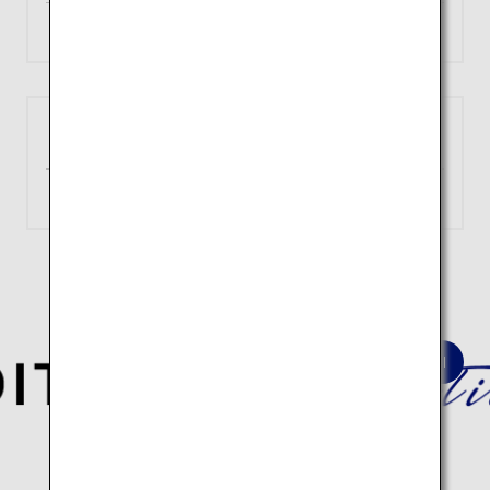
約2時間
検索
大阪
長崎
（伊丹）
約1時間25分
検索
深淵なる日本の歴史と伝統文化を巡る
建築10スポットの旅はこちら。